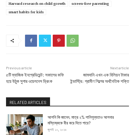
Harvard research on child growth
screen-free parenting
smart habits for kids
Previous article
Next article
৫টি ম্যাজিক ইনগ্রেডিয়েন্ট: সকালের কফি
জামদানি এখন এক বিলিয়ন টাকার
হয়ে উঠুক সুপার ওয়েলনেস ড্রিংক
ইন্ডাস্ট্রি: গ্রামীণ শিল্পের অর্থনৈতিক শক্তি
RELATED ARTICLES
আপনি কি জানেন, মাত্র ২% পানিশূন্যতাও আপনার
মস্তিষ্ককে ধীর করে দিতে পারে?
জুলাই ১০, ২০২৬