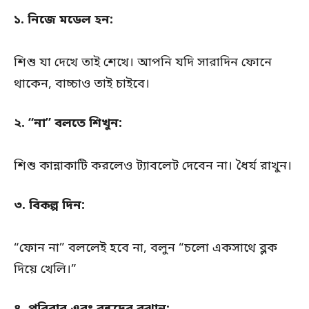
১. নিজে মডেল হন:
শিশু যা দেখে তাই শেখে। আপনি যদি সারাদিন ফোনে
থাকেন, বাচ্চাও তাই চাইবে।
২. “না” বলতে শিখুন:
শিশু কান্নাকাটি করলেও ট্যাবলেট দেবেন না। ধৈর্য রাখুন।
৩. বিকল্প দিন:
“ফোন না” বললেই হবে না, বলুন “চলো একসাথে ব্লক
দিয়ে খেলি।”
৪. পরিবার এবং বন্ধুদের বুঝান: