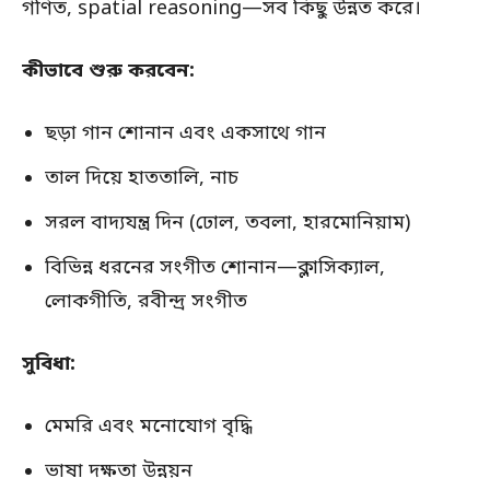
গণিত, spatial reasoning—সব কিছু উন্নত করে।
কীভাবে শুরু করবেন:
ছড়া গান শোনান এবং একসাথে গান
তাল দিয়ে হাততালি, নাচ
সরল বাদ্যযন্ত্র দিন (ঢোল, তবলা, হারমোনিয়াম)
বিভিন্ন ধরনের সংগীত শোনান—ক্লাসিক্যাল,
লোকগীতি, রবীন্দ্র সংগীত
সুবিধা:
মেমরি এবং মনোযোগ বৃদ্ধি
ভাষা দক্ষতা উন্নয়ন