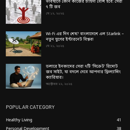
ভবিষ্যতে কোন কাজের চাহিদা বেশি হবে: সেরা
৭ টি জব
মে ১২, ২০২৫
Wi-Fi এর দিন শেষ? বাংলাদেশে এল Starlink –
নতুন যুগের ইন্টারনেট বিপ্লব!
মে ২১, ২০২৫
ডলারে ইনকামের সেরা ৭টি ‘সিক্রেট’ রিমোট
জব সাইট, যা বদলে দেবে আপনার ফ্রিল্যান্সিং
ক্যারিয়ার।
অক্টোবর ২২, ২০২৫
POPULAR CATEGORY
Healthy Living
41
Personal Development
38