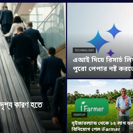
TECHNOLOGY
এআই দিয়ে রিসার্চ 
পুরো পেপার নষ্ট করত
অদৃশ্য কারণ হতে
STARTUP
সুইজারল্যান্ড থেকে ১৫ লাখ ড
বিনিয়োগ পেল iFarmer