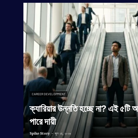
CAREER DEVELOPMENT
ক্যারিয়ার উন্নতি হচ্ছে না? এই ৫টি 
পারে দায়ী
Spike Story
-
জুন ২৪, ২০২৬