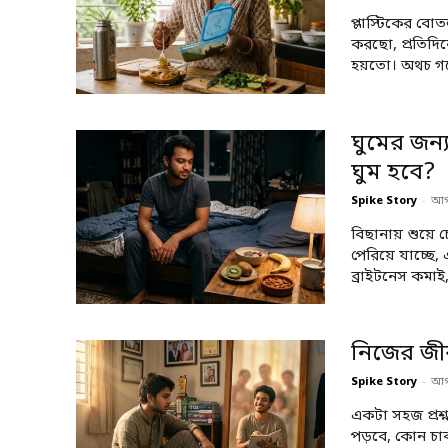
প্লাস্টিকের বো
করছো, প্রতিদ
হয়তো। অথচ গব
ঘুমের জন্
ঘুম হবে?
Spike Story
-
আগ
বিছানায় শুয়
পেরিয়ে যাচ্ছ
ব্রাইটনেস কমাই,.
নিজের জীব
Spike Story
-
আগ
একটা সহজ প্রশ্
পড়বে, কোন চাক