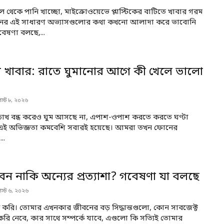
তল থেকে পানি খাচ্ছো, মাইক্রোওয়েভে প্লাস্টিকের বাটিতে খাবার গরম
িনের এই সাধারণ অভ্যাসগুলোর কথা কখনো আলাদা করে ভাবোনি
েষণা বলছে,...
য খাবার: রাতে ঘুমানোর আগে কী খেলে ভালো
স্ট ৮, ২০২৬
ে চোখ বন্ধ করেও ঘুম আসছে না, এপাশ-ওপাশ করতে করতে ঘণ্টা
ে, এই অভিজ্ঞতা কমবেশি সবারই হয়েছে। আমরা তখন ফোনের
..
ন নাকি অন্যের প্রত্যাশা? গবেষণা যা বলছে
স্ট ৬, ২০২৬
ন করি। তোমার এখনকার জীবনের বড় সিদ্ধান্তগুলো, কোন সাবজেক্ট
রি নেবে, কার সাথে সম্পর্কে যাবে, এগুলো কি সত্যিই তোমার