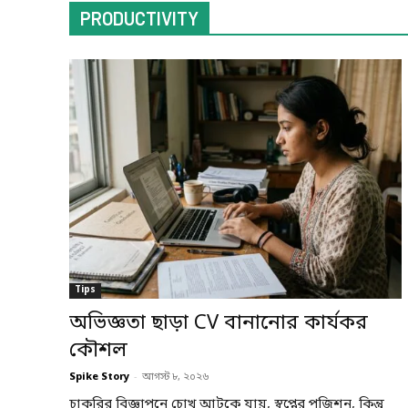
PRODUCTIVITY
Tips
অভিজ্ঞতা ছাড়া CV বানানোর কার্যকর
কৌশল
Spike Story
-
আগস্ট ৮, ২০২৬
চাকরির বিজ্ঞাপনে চোখ আটকে যায়, স্বপ্নের পজিশন, কিন্তু