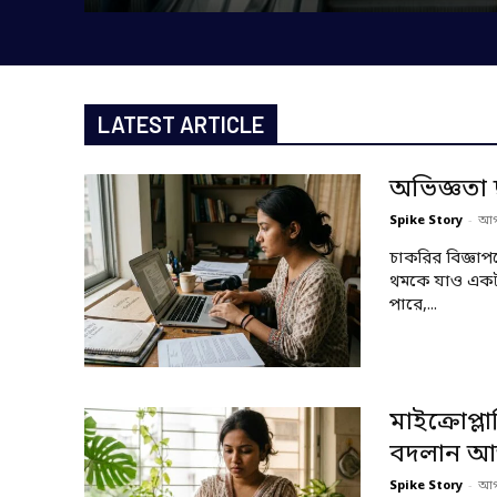
LATEST ARTICLE
অভিজ্ঞতা
Spike Story
-
আগ
চাকরির বিজ্ঞাপ
থমকে যাও একটা
পারে,...
মাইক্রোপ্
বদলান 
Spike Story
-
আগ