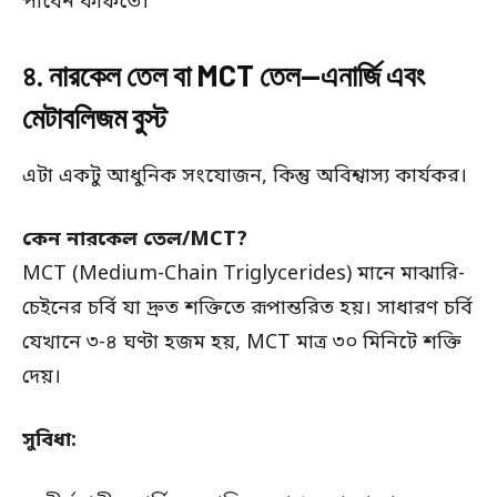
পাবেন কফিতে।
৪. নারকেল তেল বা MCT তেল—এনার্জি এবং
মেটাবলিজম বুস্ট
এটা একটু আধুনিক সংযোজন, কিন্তু অবিশ্বাস্য কার্যকর।
কেন নারকেল তেল/MCT?
MCT (Medium-Chain Triglycerides) মানে মাঝারি-
চেইনের চর্বি যা দ্রুত শক্তিতে রূপান্তরিত হয়। সাধারণ চর্বি
যেখানে ৩-৪ ঘণ্টা হজম হয়, MCT মাত্র ৩০ মিনিটে শক্তি
দেয়।
সুবিধা: