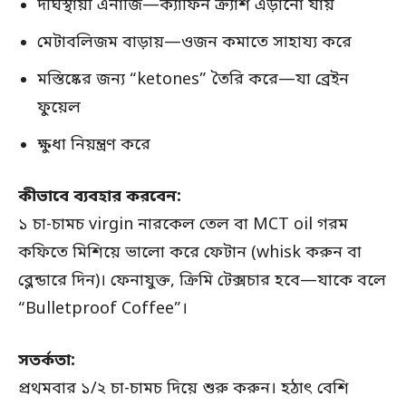
দীর্ঘস্থায়ী এনার্জি—ক্যাফিন ক্র্যাশ এড়ানো যায়
মেটাবলিজম বাড়ায়—ওজন কমাতে সাহায্য করে
মস্তিষ্কের জন্য “ketones” তৈরি করে—যা ব্রেইন
ফুয়েল
ক্ষুধা নিয়ন্ত্রণ করে
কীভাবে ব্যবহার করবেন:
১ চা-চামচ virgin নারকেল তেল বা MCT oil গরম
কফিতে মিশিয়ে ভালো করে ফেটান (whisk করুন বা
ব্লেন্ডারে দিন)। ফেনাযুক্ত, ক্রিমি টেক্সচার হবে—যাকে বলে
“Bulletproof Coffee”।
সতর্কতা:
প্রথমবার ১/২ চা-চামচ দিয়ে শুরু করুন। হঠাৎ বেশি