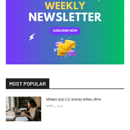
MOST POPULAR
অভিজ্ঞতা ছাড়া CV বানানোর কার্যকর কৌশল
আগস্ট ৮, ২০২৬