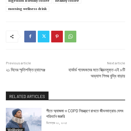
digestion friendly coffee
healthy coffee
morning wellness drink
Previous article
Next article
২১ দিনের স্মৃতিশক্তি চ্যালেঞ্জ
হার্ভার্ড গবেষকদের মতে স্ক্রিনমুক্ত এই ৮টি
অভ্যাস শিশুর বুদ্ধি বাড়ায়
RELATED ARTICLES
শীতে অ্যাজমা ও COPD নিয়ন্ত্রণে রাখতে জীবনযাত্রায় যেসব
পরিবর্তন জরুরি
ডিসেম্বর ২০, ২০২৫
Wellbeing