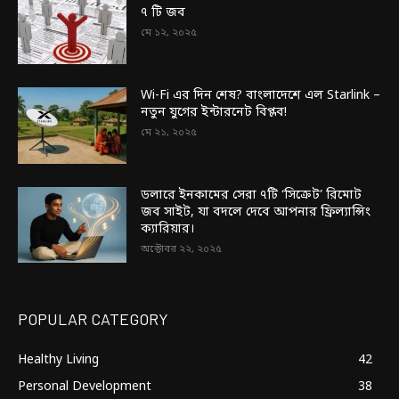
৭ টি জব
মে ১২, ২০২৫
Wi-Fi এর দিন শেষ? বাংলাদেশে এল Starlink –
নতুন যুগের ইন্টারনেট বিপ্লব!
মে ২১, ২০২৫
ডলারে ইনকামের সেরা ৭টি ‘সিক্রেট’ রিমোট
জব সাইট, যা বদলে দেবে আপনার ফ্রিল্যান্সিং
ক্যারিয়ার।
অক্টোবর ২২, ২০২৫
POPULAR CATEGORY
Healthy Living
42
Personal Development
38