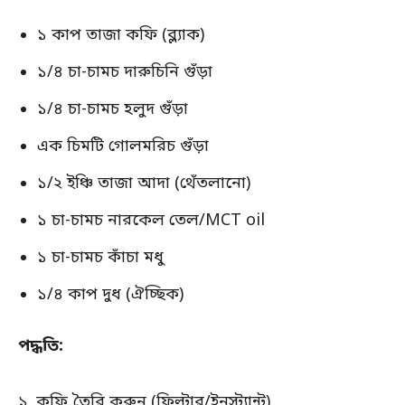
১ কাপ তাজা কফি (ব্ল্যাক)
১/৪ চা-চামচ দারুচিনি গুঁড়া
১/৪ চা-চামচ হলুদ গুঁড়া
এক চিমটি গোলমরিচ গুঁড়া
১/২ ইঞ্চি তাজা আদা (থেঁতলানো)
১ চা-চামচ নারকেল তেল/MCT oil
১ চা-চামচ কাঁচা মধু
১/৪ কাপ দুধ (ঐচ্ছিক)
পদ্ধতি:
১. কফি তৈরি করুন (ফিল্টার/ইনস্ট্যান্ট)