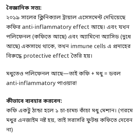
বৈজ্ঞানিক সত্য:
২০১৯ সালের ক্লিনিক্যাল ট্রায়াল এসেসমেন্ট দেখিয়েছে
কফির anti-inflammatory effect আছে। এবং যখন
পলিফেনল (কফিতে আছে) এবং অ্যামিনো অ্যাসিড (দুধে
আছে) একসাথে থাকে, তখন immune cells এ প্রদাহের
বিরুদ্ধে protective effect তৈরি হয়।
মধুতেও পলিফেনল আছে—তাই কফি + মধু = ডবল
anti-inflammatory পাওয়ার!
কীভাবে ব্যবহার করবেন:
কফি একটু ঠান্ডা হলে ১ চা-চামচ কাঁচা মধু মেশান। (গরমে
মধুর এনজাইম নষ্ট হয়, তাই সরাসরি ফুটন্ত কফিতে দেবেন
না)