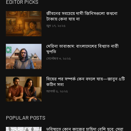
EDITOR PICKS
জীবনের সবচেয়ে দামী জিনিসগুলো কখনো
টাকায় কেনা যায় না
জুন ১৭, ২০২৫
মেরিনা তাবাশ্যুম: বাংলাদেশের বিখ্যাত নারী
স্থপতি
সেপ্টেম্বর ৩, ২০২৫
বিয়ের পর সম্পর্ক কেন বদলে যায়—জানুন ৫টি
কঠিন সত্য
আগস্ট ৫, ২০২৫
POPULAR POSTS
ভবিষ্যতে কোন কাজের চাহিদা বেশি হবে: সেরা