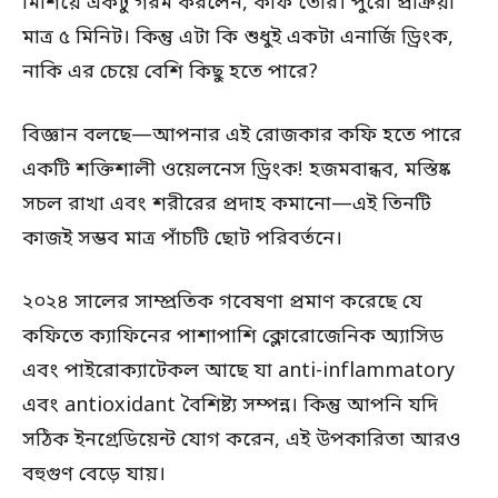
মিশিয়ে একটু গরম করলেন, কফি তৈরি। পুরো প্রক্রিয়া
মাত্র ৫ মিনিট। কিন্তু এটা কি শুধুই একটা এনার্জি ড্রিংক,
নাকি এর চেয়ে বেশি কিছু হতে পারে?
বিজ্ঞান বলছে—আপনার এই রোজকার কফি হতে পারে
একটি শক্তিশালী ওয়েলনেস ড্রিংক! হজমবান্ধব, মস্তিষ্ক
সচল রাখা এবং শরীরের প্রদাহ কমানো—এই তিনটি
কাজই সম্ভব মাত্র পাঁচটি ছোট পরিবর্তনে।
২০২৪ সালের সাম্প্রতিক গবেষণা প্রমাণ করেছে যে
কফিতে ক্যাফিনের পাশাপাশি ক্লোরোজেনিক অ্যাসিড
এবং পাইরোক্যাটেকল আছে যা anti-inflammatory
এবং antioxidant বৈশিষ্ট্য সম্পন্ন। কিন্তু আপনি যদি
সঠিক ইনগ্রেডিয়েন্ট যোগ করেন, এই উপকারিতা আরও
বহুগুণ বেড়ে যায়।