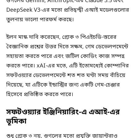
গুগলের Gemini, Anthropic-এর Claude 3.5 এবং
DeepSeek V3-এর মতো প্রতিদ্বন্দ্বী এআই মডেলগুলোর
তুলনায় ভালো পারফর্ম করছে।
ইলন মাস্ক দাবি করেছেন, গ্রোক ৩ পিএইচডি-স্তরের
বৈজ্ঞানিক প্রশ্নের উত্তর দিতে সক্ষম, গেম ডেভেলপমেন্টে
সহায়তা করতে পারে এবং জটিল কোডিং কাজ সম্পন্ন
করতে পারে। xAI-এর মতে, এটি ইতোমধ্যেই কোম্পানির
সফটওয়্যার ডেভেলপমেন্টে শত শত ঘণ্টা সময় বাঁচিয়ে
দিয়েছে, যা এটিকে ইন্ডাস্ট্রির জন্য একটি গেম-চেঞ্জার
হিসেবে প্রতিষ্ঠিত করতে পারে।
সফটওয়্যার ইঞ্জিনিয়ারিং-এ এআই-এর
ভূমিকা
শুধু গ্রোক ৩ নয়, গুগলের মতো প্রযুক্তি জায়ান্টরাও