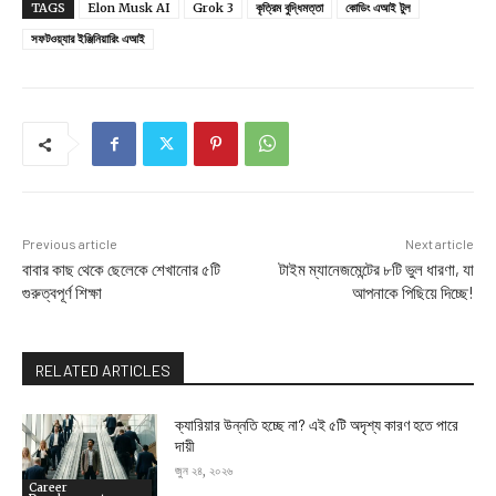
TAGS
Elon Musk AI
Grok 3
কৃত্রিম বুদ্ধিমত্তা
কোডিং এআই টুল
সফটওয়্যার ইঞ্জিনিয়ারিং এআই
Previous article
Next article
বাবার কাছ থেকে ছেলেকে শেখানোর ৫টি
টাইম ম্যানেজমেন্টের ৮টি ভুল ধারণা, যা
গুরুত্বপূর্ণ শিক্ষা
আপনাকে পিছিয়ে দিচ্ছে!
RELATED ARTICLES
ক্যারিয়ার উন্নতি হচ্ছে না? এই ৫টি অদৃশ্য কারণ হতে পারে
দায়ী
জুন ২৪, ২০২৬
Career