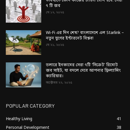
ভবিষ্যতে কোন কাজের চাহিদা বেশি হবে: সেরা
৭ টি জব
মে ১২, ২০২৫
Wi-Fi এর দিন শেষ? বাংলাদেশে এল Starlink –
নতুন যুগের ইন্টারনেট বিপ্লব!
মে ২১, ২০২৫
ডলারে ইনকামের সেরা ৭টি ‘সিক্রেট’ রিমোট
জব সাইট, যা বদলে দেবে আপনার ফ্রিল্যান্সিং
ক্যারিয়ার।
অক্টোবর ২২, ২০২৫
POPULAR CATEGORY
Healthy Living
41
Personal Development
38