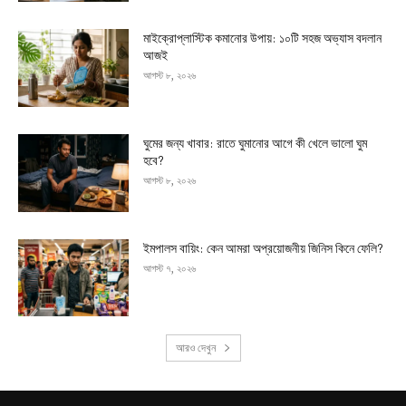
মাইক্রোপ্লাস্টিক কমানোর উপায়: ১০টি সহজ অভ্যাস বদলান
আজই
আগস্ট ৮, ২০২৬
ঘুমের জন্য খাবার: রাতে ঘুমানোর আগে কী খেলে ভালো ঘুম
হবে?
আগস্ট ৮, ২০২৬
ইমপালস বায়িং: কেন আমরা অপ্রয়োজনীয় জিনিস কিনে ফেলি?
আগস্ট ৭, ২০২৬
আরও দেখুন