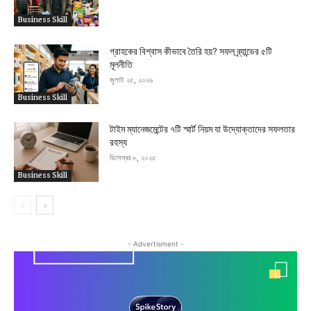
Business Skill
গ্রাহকের বিশ্বাস কীভাবে তৈরি হয়? সফল ব্র্যান্ডের ৫টি
মূলনীতি
জুলাই ২৫, ২০২৬
Business Skill
টাইম ম্যানেজমেন্টের ৭টি স্মার্ট নিয়ম যা উদ্যোক্তাদের সফলতার
রহস্য
ডিসেম্বর ৮, ২০২৫
Business Skill
- Advertisment -