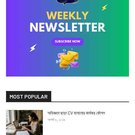
MOST POPULAR
অভিজ্ঞতা ছাড়া CV বানানোর কার্যকর কৌশল
আগস্ট ৮, ২০২৬