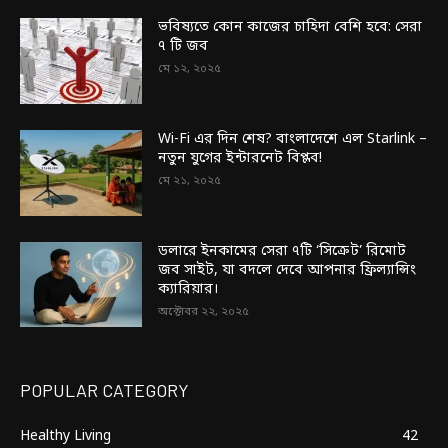
ভবিষ্যতে কোন কাজের চাহিদা বেশি হবে: সেরা
৭ টি জব
মে ১২, ২০২৫
Wi-Fi এর দিন শেষ? বাংলাদেশে এল Starlink –
নতুন যুগের ইন্টারনেট বিপ্লব!
মে ২১, ২০২৫
ডলারে ইনকামের সেরা ৭টি ‘সিক্রেট’ রিমোট
জব সাইট, যা বদলে দেবে আপনার ফ্রিল্যান্সিং
ক্যারিয়ার।
অক্টোবর ২২, ২০২৫
POPULAR CATEGORY
Healthy Living
42