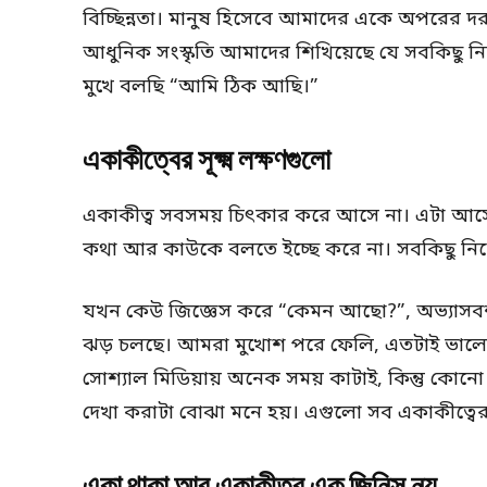
বিচ্ছিন্নতা। মানুষ হিসেবে আমাদের একে অপরের দর
আধুনিক সংস্কৃতি আমাদের শিখিয়েছে যে সবকিছু ন
মুখে বলছি “আমি ঠিক আছি।”
একাকীত্বের সূক্ষ্ম লক্ষণগুলো
একাকীত্ব সবসময় চিৎকার করে আসে না। এটা আসে 
কথা আর কাউকে বলতে ইচ্ছে করে না। সবকিছু নিজ
যখন কেউ জিজ্ঞেস করে “কেমন আছো?”, অভ্যাস
ঝড় চলছে। আমরা মুখোশ পরে ফেলি, এতটাই ভালো
সোশ্যাল মিডিয়ায় অনেক সময় কাটাই, কিন্তু কোনো ত
দেখা করাটা বোঝা মনে হয়। এগুলো সব একাকীত্বের ন
একা থাকা আর একাকীত্ব এক জিনিস নয়