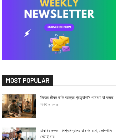
MOST POPULAR
নিজের জীবন নাকি অন্যের প্রত্যাশা? গবেষণা যা বলছে
আগস্ট ৬, ২০২৬
চাকরির দক্ষতা: বিশ্ববিদ্যালয় যা শেখায় না, কোম্পানি
সেটাই চায়