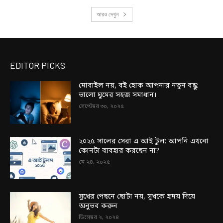
আরও দেখুন
EDITOR PICKS
মোবাইল নয়, বই হোক আপনার নতুন বন্ধু:
ভালো ঘুমের সহজ সমাধান।
সেপ্টেম্বর ৩০, ২০২৫
২০২৫ সালের সেরা এ আই টুল: আপনি এখনো
কোনটা ব্যবহার করছেন না?
মে ২৪, ২০২৫
সুখের পেছনে ছোটা নয়, সুখকে হৃদয় দিয়ে
অনুভব করুন
ডিসেম্বর ২, ২০২৪