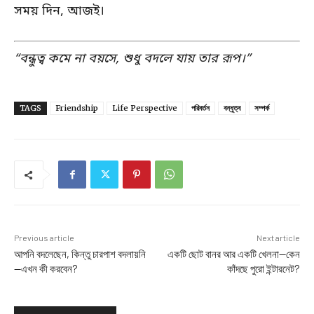
সময় দিন, আজই।
“বন্ধুত্ব কমে না বয়সে, শুধু বদলে যায় তার রূপ।”
TAGS
Friendship
Life Perspective
পরিবর্তন
বন্ধুত্ব
সম্পর্ক
Previous article
Next article
আপনি বদলেছেন, কিন্তু চারপাশ বদলায়নি
একটি ছোট বানর আর একটি খেলনা—কেন
—এখন কী করবেন?
কাঁদছে পুরো ইন্টারনেট?