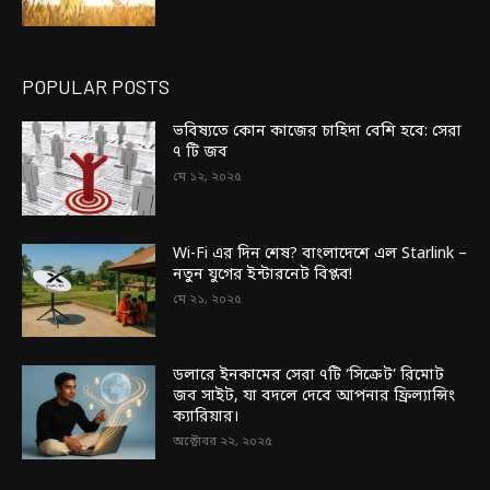
POPULAR POSTS
ভবিষ্যতে কোন কাজের চাহিদা বেশি হবে: সেরা
৭ টি জব
মে ১২, ২০২৫
Wi-Fi এর দিন শেষ? বাংলাদেশে এল Starlink –
নতুন যুগের ইন্টারনেট বিপ্লব!
মে ২১, ২০২৫
ডলারে ইনকামের সেরা ৭টি ‘সিক্রেট’ রিমোট
জব সাইট, যা বদলে দেবে আপনার ফ্রিল্যান্সিং
ক্যারিয়ার।
অক্টোবর ২২, ২০২৫