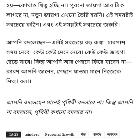
হয়—কোথাও থিতু হচ্ছি না। পুরনো জায়গা আর ঠিক
লাগছে না, নতুন জায়গা এখনো তৈরি হয়নি। এই সময়টাই
সবচেয়ে কঠিন। এবং এই সময়টাই সবচেয়ে জরুরি।
আপনি বদলেছেন—এটাই সবচেয়ে বড় কথা। চারপাশ
সময় নেবে। কেউ কেউ মেনে নেবে। কেউ কেউ জায়গা
ছেড়ে যাবে। কিন্তু আপনি আর পেছনে ফিরে যাবেন না—
কারণ আপনি জানেন, পেছনে যাওয়া মানে নিজেকে
মিথ্যা বলা।
আপনি বদলেছেন মানেই পৃথিবী বদলাবে না। কিন্তু আপনি
না বদলালে, পৃথিবী কখনো বদলাত না।
TAGS
mindset
Personal Growth
জীবন
পরিবর্তন
ব্যক্তিত্ব