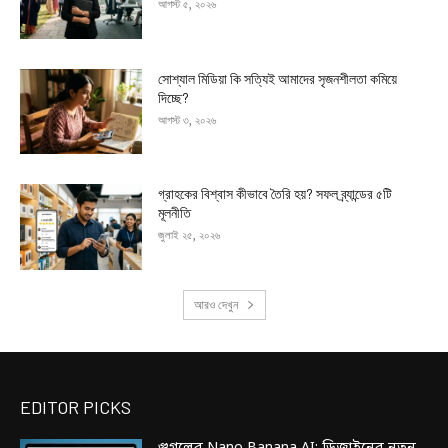
আগস্ট ৫, ২০২৬
সোশ্যাল মিডিয়া কি সত্যিই আমাদের সৃজনশীলতা কমিয়ে
দিচ্ছে?
আগস্ট ৩, ২০২৬
গ্রাহকের বিশ্বাস কীভাবে তৈরি হয়? সফল ব্র্যান্ডের ৫টি
মূলনীতি
জুলাই ২৫, ২০২৬
আরও দেখুন
EDITOR PICKS