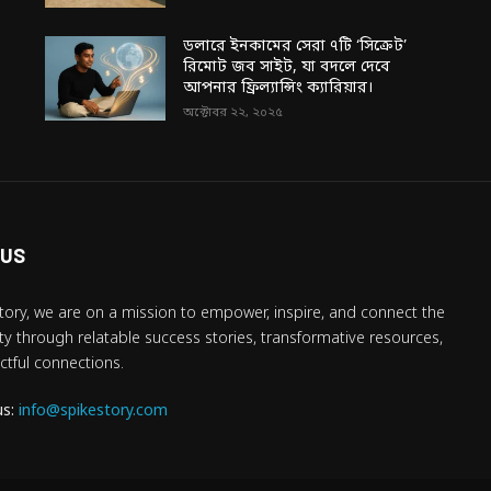
ডলারে ইনকামের সেরা ৭টি ‘সিক্রেট’
রিমোট জব সাইট, যা বদলে দেবে
আপনার ফ্রিল্যান্সিং ক্যারিয়ার।
অক্টোবর ২২, ২০২৫
 US
tory, we are on a mission to empower, inspire, and connect the
 through relatable success stories, transformative resources,
tful connections.
us:
info@spikestory.com