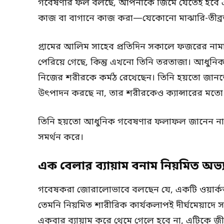
গবেষণার ফল বলছে, আপনাকে জিমে যেতেই হবে এমনটা
কাজ বা বাগানে কাজ করা—যেকোনো মাঝারি-তীব্র
গ্রামের আলিম সাহেব প্রতিদিন সকালে ফজরের না
পেরিয়ে গেছে, কিন্তু এখনো তিনি তরতাজা। আধুনিক ব
নিজের শরীরকে কর্মঠ রেখেছেন। তিনি হয়তো জানতে
উৎপাদন করছে না, তার শরীরকেও ক্যান্সারের মতো রো
তিনি হয়তো আধুনিক গবেষণার ফলাফল জানেন না, ক
সমর্থন করে।
এক বেলার ব্যায়াম বনাম নিয়মিত অভ্
গবেষকরা জোরালোভাবে বলছেন যে, একটি ওয়ার্ক
তেমনি নিয়মিত শারীরিক কার্যকলাপই দীর্ঘমেয়াদে সবচ
একবার ব্যায়াম করে থেমে গেলে হবে না, এটিকে 