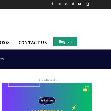
English
DEOS
CONTACT US
 পারে
- Advertisment -