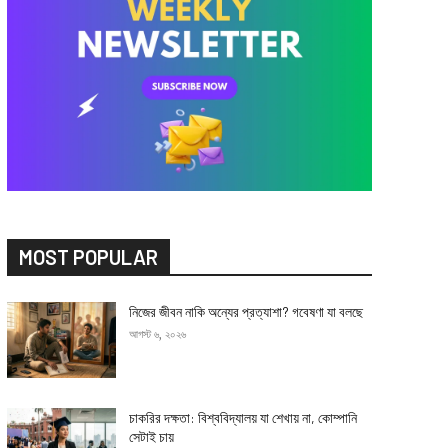
MOST POPULAR
নিজের জীবন নাকি অন্যের প্রত্যাশা? গবেষণা যা বলছে
আগস্ট ৬, ২০২৬
চাকরির দক্ষতা: বিশ্ববিদ্যালয় যা শেখায় না, কোম্পানি
সেটাই চায়