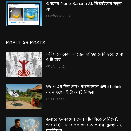
গুগলের Nano Banana AI: ডিজাইনের নতুন
যুগ
সেপ্টেম্বর ৩, ২০২৫
POPULAR POSTS
ভবিষ্যতে কোন কাজের চাহিদা বেশি হবে: সেরা
৭ টি জব
মে ১২, ২০২৫
Wi-Fi এর দিন শেষ? বাংলাদেশে এল Starlink –
নতুন যুগের ইন্টারনেট বিপ্লব!
মে ২১, ২০২৫
ডলারে ইনকামের সেরা ৭টি ‘সিক্রেট’ রিমোট
জব সাইট, যা বদলে দেবে আপনার ফ্রিল্যান্সিং
ক্যারিয়ার।