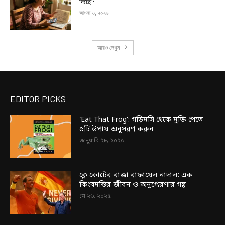
দিচ্ছে?
আগস্ট ৩, ২০২৬
আরও দেখুন
EDITOR PICKS
‘Eat That Frog’: গড়িমসি থেকে মুক্তি পেতে
৫টি উপায় অনুসরণ করুন
জানুয়ারি ২৮, ২০২৫
ক্লে কোর্টের রাজা রাফায়েল নাদাল: এক
কিংবদন্তির জীবন ও অনুপ্রেরণার গল্প
মে ২৬, ২০২৫