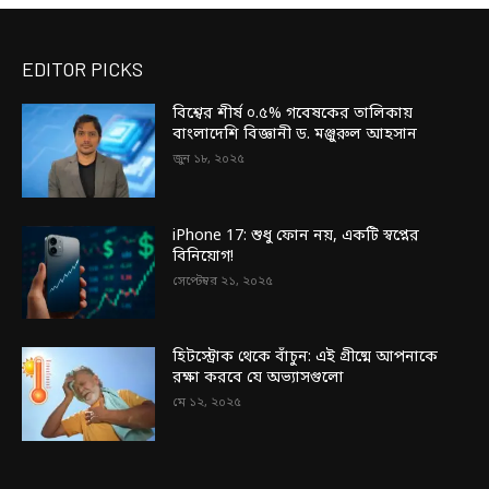
EDITOR PICKS
বিশ্বের শীর্ষ ০.৫% গবেষকের তালিকায়
বাংলাদেশি বিজ্ঞানী ড. মঞ্জুরুল আহসান
জুন ১৮, ২০২৫
iPhone 17: শুধু ফোন নয়, একটি স্বপ্নের
বিনিয়োগ!
সেপ্টেম্বর ২১, ২০২৫
হিটস্ট্রোক থেকে বাঁচুন: এই গ্রীষ্মে আপনাকে
রক্ষা করবে যে অভ্যাসগুলো
মে ১২, ২০২৫