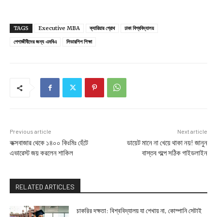
TAGS
Executive MBA
ক্যারিয়ার গ্রোথ
ঢাকা বিশ্ববিদ্যালয়
পেশাজীবীদের জন্য এমবিএ
লিডারশিপ শিক্ষা
Previous article
Next article
কক্সবাজার থেকে ১৪০০ কিঃমিঃ হেঁটে
ডায়েট মানে না খেয়ে থাকা নয়! জানুন
এভারেস্ট জয় করলেন শাকিল
বাস্তব গল্পে সঠিক গাইডলাইন
RELATED ARTICLES
চাকরির দক্ষতা: বিশ্ববিদ্যালয় যা শেখায় না, কোম্পানি সেটাই