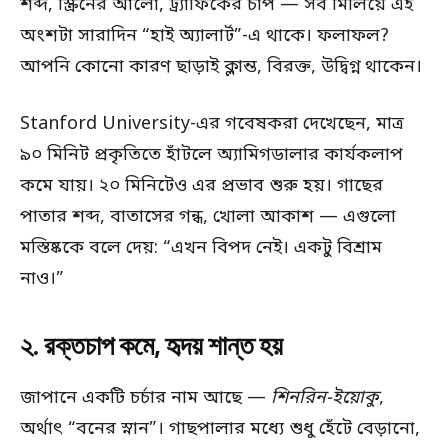
শব্দ, স্ক্রিনের আলো, ট্র্যাফিকের চাপ — সব মিলিয়ে এই
অংশটা সারাদিন “হাই অ্যালার্ট”-এ থাকে। ফলাফল?
আপনি কোনো কারণ ছাড়াই ক্লান্ত, বিরক্ত, উদ্বিগ্ন থাকেন।
Stanford University-এর গবেষকরা দেখেছেন, মাত্র
৯০ মিনিট প্রকৃতিতে হাঁটলে অ্যামিগডালার কার্যকলাপ
কমে যায়। ২০ মিনিটেও এর প্রভাব শুরু হয়। গাছের
পাতার শব্দ, বাতাসের গন্ধ, খোলা আকাশ — এগুলো
মস্তিষ্ককে বলে দেয়: “এখন বিপদ নেই। একটু বিশ্রাম
নাও।”
২. রক্তচাপ কমে, হৃদয় শান্ত হয়
জাপানে একটি চর্চার নাম আছে —
শিনরিন-ইয়োকু
,
অর্থাৎ “বনের স্নান”। গাছপালার মধ্যে শুধু হেঁটে বেড়ানো,