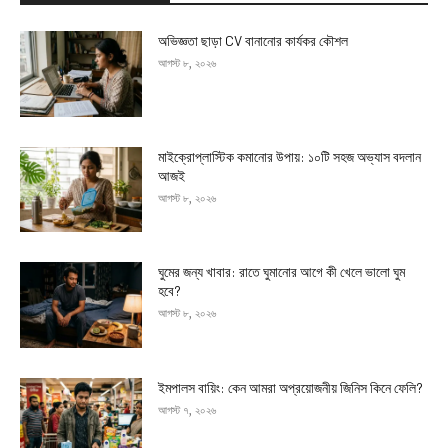
অভিজ্ঞতা ছাড়া CV বানানোর কার্যকর কৌশল
আগস্ট ৮, ২০২৬
মাইক্রোপ্লাস্টিক কমানোর উপায়: ১০টি সহজ অভ্যাস বদলান
আজই
আগস্ট ৮, ২০২৬
ঘুমের জন্য খাবার: রাতে ঘুমানোর আগে কী খেলে ভালো ঘুম
হবে?
আগস্ট ৮, ২০২৬
ইমপালস বায়িং: কেন আমরা অপ্রয়োজনীয় জিনিস কিনে ফেলি?
আগস্ট ৭, ২০২৬