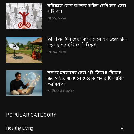
ভবিষ্যতে কোন কাজের চাহিদা বেশি হবে: সেরা
৭ টি জব
মে ১২, ২০২৫
Wi-Fi এর দিন শেষ? বাংলাদেশে এল Starlink –
নতুন যুগের ইন্টারনেট বিপ্লব!
মে ২১, ২০২৫
ডলারে ইনকামের সেরা ৭টি ‘সিক্রেট’ রিমোট
জব সাইট, যা বদলে দেবে আপনার ফ্রিল্যান্সিং
ক্যারিয়ার।
অক্টোবর ২২, ২০২৫
POPULAR CATEGORY
Healthy Living
41