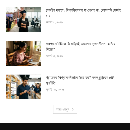
চাকরির দক্ষতা: বিশ্ববিদ্যালয় যা শেখায় না, কোম্পানি সেটাই
চায়
আগস্ট ৫, ২০২৬
সোশ্যাল মিডিয়া কি সত্যিই আমাদের সৃজনশীলতা কমিয়ে
দিচ্ছে?
আগস্ট ৩, ২০২৬
গ্রাহকের বিশ্বাস কীভাবে তৈরি হয়? সফল ব্র্যান্ডের ৫টি
মূলনীতি
জুলাই ২৫, ২০২৬
আরও দেখুন