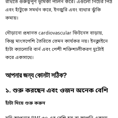
রাখতে গুরুত্বপূর্ণ ভূমিকা পালন করে। এগুলো নিচের পিঠ
এবং হাঁটুকে সমর্থন করে, ইনজুরি এবং ব্যথার ঝুঁকি
কমায়।
দৌড়ানো প্রধানত cardiovascular ফিটনেস বাড়ায়,
কিন্তু মাংসপেশি তৈরিতে তেমন কার্যকর নয়। ইনক্লাইনে
হাঁটা ক্যালোরি বার্ন এবং পেশী শক্তিশালীকরণ দুটোই
করে একসাথে।
আপনার জন্য কোনটা সঠিক?
১. শুরু করছেন এবং ওজন অনেক বেশি
হাঁটা দিয়ে শুরু করুন