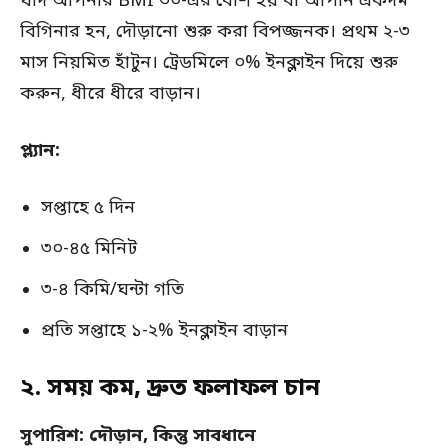
যদি আপনার BMI ৩০-এর বেশি হয় বা আপনি একদম
বিগিনার হন, দৌড়ানো শুরু করা বিপজ্জনক। প্রথম ২-৩
মাস নিয়মিত হাঁটুন। ট্রেডমিলে ০% ইনক্লাইন দিয়ে শুরু
করুন, ধীরে ধীরে বাড়ান।
প্ল্যান:
সপ্তাহে ৫ দিন
৩০-৪৫ মিনিট
৩-৪ কিমি/ঘন্টা গতি
প্রতি সপ্তাহে ১-২% ইনক্লাইন বাড়ান
২. সময় কম, দ্রুত ফলাফল চান
সুপারিশ: দৌড়ান, কিন্তু সাবধানে