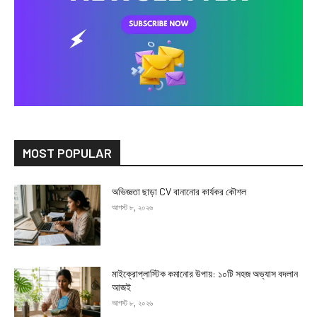
MOST POPULAR
অভিজ্ঞতা ছাড়া CV বানানোর কার্যকর কৌশল
আগস্ট ৮, ২০২৬
মাইক্রোপ্লাস্টিক কমানোর উপায়: ১০টি সহজ অভ্যাস বদলান
আজই
আগস্ট ৮, ২০২৬