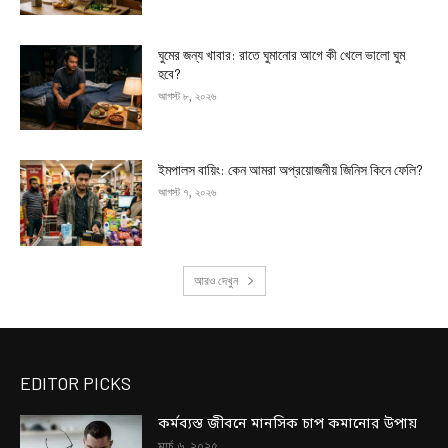
ঘুমের জন্য খাবার: রাতে ঘুমানোর আগে কী খেলে ভালো ঘুম
হবে?
আগস্ট ৮, ২০২৬
ইমপালস বায়িং: কেন আমরা অপ্রয়োজনীয় জিনিস কিনে ফেলি?
আগস্ট ৭, ২০২৬
আরও দেখুন
EDITOR PICKS
কর্মব্যস্ত জীবনে মানসিক চাপ কমানোর উপায়
মার্চ ৬, ২০২৫