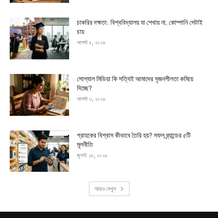
চাকরির দক্ষতা: বিশ্ববিদ্যালয় যা শেখায় না, কোম্পানি সেটাই
চায়
আগস্ট ৫, ২০২৬
সোশ্যাল মিডিয়া কি সত্যিই আমাদের সৃজনশীলতা কমিয়ে
দিচ্ছে?
আগস্ট ৩, ২০২৬
গ্রাহকের বিশ্বাস কীভাবে তৈরি হয়? সফল ব্র্যান্ডের ৫টি
মূলনীতি
জুলাই ২৫, ২০২৬
আরও দেখুন