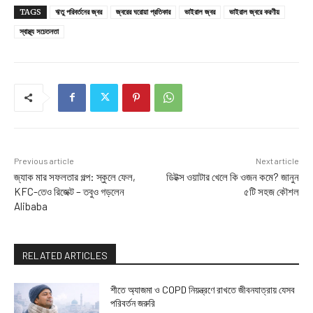
TAGS
ঋতু পরিবর্তনের জ্বর
জ্বরের ঘরোয়া প্রতিকার
ভাইরাল জ্বর
ভাইরাল জ্বরে করণীয়
স্বাস্থ্য সচেতনতা
Previous article
Next article
জ্যাক মার সফলতার গল্প: স্কুলে ফেল,
ডিটক্স ওয়াটার খেলে কি ওজন কমে? জানুন
KFC-তেও রিজেক্ট – তবুও গড়লেন
৫টি সহজ কৌশল
Alibaba
RELATED ARTICLES
শীতে অ্যাজমা ও COPD নিয়ন্ত্রণে রাখতে জীবনযাত্রায় যেসব
পরিবর্তন জরুরি