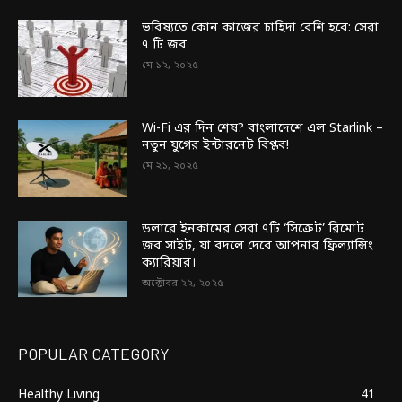
ভবিষ্যতে কোন কাজের চাহিদা বেশি হবে: সেরা
৭ টি জব
মে ১২, ২০২৫
Wi-Fi এর দিন শেষ? বাংলাদেশে এল Starlink –
নতুন যুগের ইন্টারনেট বিপ্লব!
মে ২১, ২০২৫
ডলারে ইনকামের সেরা ৭টি ‘সিক্রেট’ রিমোট
জব সাইট, যা বদলে দেবে আপনার ফ্রিল্যান্সিং
ক্যারিয়ার।
অক্টোবর ২২, ২০২৫
POPULAR CATEGORY
Healthy Living
41