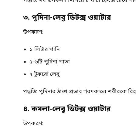
পদ্ধতি: সব উপকরণ মিশিয়ে ৪ ঘণ্টা ফ্রিজে রেখে 
৩. পুদিনা-লেবু ডিটক্স ওয়াটার
উপকরণ:
১ লিটার পানি
৫-৬টি পুদিনা পাতা
২ টুকরো লেবু
পদ্ধতি: পুদিনার ঠাণ্ডা প্রভাব গরমকালে শরীরকে রি
৪. কমলা-লেবু ডিটক্স ওয়াটার
উপকরণ: