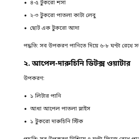
৪-৫ টুকরো শসা
২-৩ টুকরো পাতলা কাটা লেবু
ছোট এক টুকরো আদা
পদ্ধতি: সব উপকরণ পানিতে দিয়ে ৬-৮ ঘণ্টা রেখে 
২. আপেল-দারুচিনি ডিটক্স ওয়াটার
উপকরণ:
১ লিটার পানি
আধা আপেল পাতলা স্লাইস
১ টুকরো দারুচিনি স্টিক