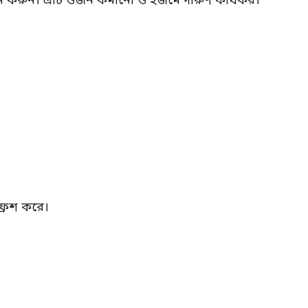
পান করুন। এটি ওজন কমানো ও হজমে দারুণ কার্যকর।
ফ্রেশ করে।