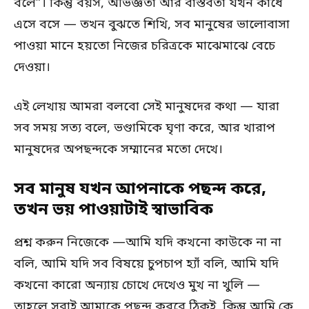
বলে”। কিন্তু বয়স, অভিজ্ঞতা আর বাস্তবতা যখন কাঁধে
এসে বসে — তখন বুঝতে শিখি, সব মানুষের ভালোবাসা
পাওয়া মানে হয়তো নিজের চরিত্রকে মাঝেমাঝে বেচে
দেওয়া।
এই লেখায় আমরা বলবো সেই মানুষদের কথা — যারা
সব সময় সত্য বলে, ভণ্ডামিকে ঘৃণা করে, আর খারাপ
মানুষদের অপছন্দকে সম্মানের মতো দেখে।
সব মানুষ যখন আপনাকে পছন্দ করে,
তখন ভয় পাওয়াটাই স্বাভাবিক
প্রশ্ন করুন নিজেকে —আমি যদি কখনো কাউকে না না
বলি, আমি যদি সব বিষয়ে চুপচাপ হ্যাঁ বলি, আমি যদি
কখনো কারো অন্যায় চোখে দেখেও মুখ না খুলি —
তাহলে সবাই আমাকে পছন্দ করবে ঠিকই, কিন্তু আমি কে