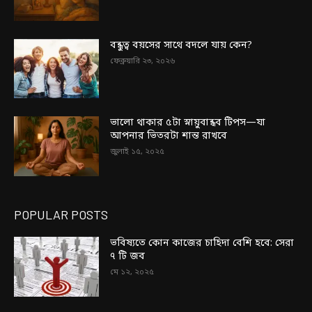
বন্ধুত্ব বয়সের সাথে বদলে যায় কেন?
ফেব্রুয়ারি ২৩, ২০২৬
ভালো থাকার ৫টা স্নায়ুবান্ধব টিপস—যা
আপনার ভিতরটা শান্ত রাখবে
জুলাই ১৫, ২০২৫
POPULAR POSTS
ভবিষ্যতে কোন কাজের চাহিদা বেশি হবে: সেরা
৭ টি জব
মে ১২, ২০২৫