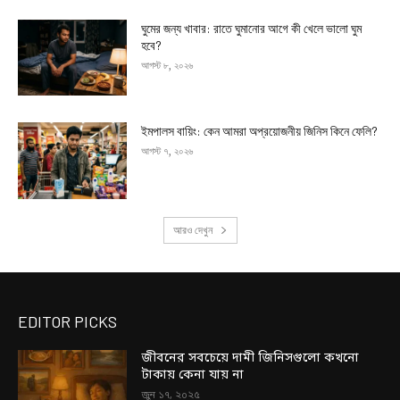
ঘুমের জন্য খাবার: রাতে ঘুমানোর আগে কী খেলে ভালো ঘুম
হবে?
আগস্ট ৮, ২০২৬
ইমপালস বায়িং: কেন আমরা অপ্রয়োজনীয় জিনিস কিনে ফেলি?
আগস্ট ৭, ২০২৬
আরও দেখুন
EDITOR PICKS
জীবনের সবচেয়ে দামী জিনিসগুলো কখনো
টাকায় কেনা যায় না
জুন ১৭, ২০২৫