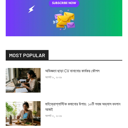
MOST POPULAR
অভিজ্ঞতা ছাড়া CV বানানোর কার্যকর কৌশল
আগস্ট ৮, ২০২৬
মাইক্রোপ্লাস্টিক কমানোর উপায়: ১০টি সহজ অভ্যাস বদলান
আজই
আগস্ট ৮, ২০২৬