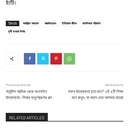
হাঁটি।
TAGS
অবাঞ্ছিত অভ্যাস
আত্মউন্নয়ন
ইতিবাচক জীবন
মানসিকতা পরিবর্তন
সুখী হওয়ার উপায়
Previous article
Next article
গার্মেন্টস শ্রমিক থেকে অনলাইন
সফল উদ্যোক্তা হতে চান? এই ৫টি শিক্ষা
উদ্যোক্তা: লিমার অনুপ্রেরণার গল্প
মনে রাখুন, যা বদলে দেবে আপনার যাত্রা
RELATED ARTICLES