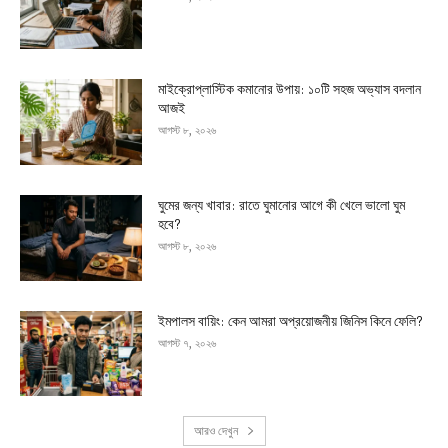
মাইক্রোপ্লাস্টিক কমানোর উপায়: ১০টি সহজ অভ্যাস বদলান
আজই
আগস্ট ৮, ২০২৬
ঘুমের জন্য খাবার: রাতে ঘুমানোর আগে কী খেলে ভালো ঘুম
হবে?
আগস্ট ৮, ২০২৬
ইমপালস বায়িং: কেন আমরা অপ্রয়োজনীয় জিনিস কিনে ফেলি?
আগস্ট ৭, ২০২৬
আরও দেখুন