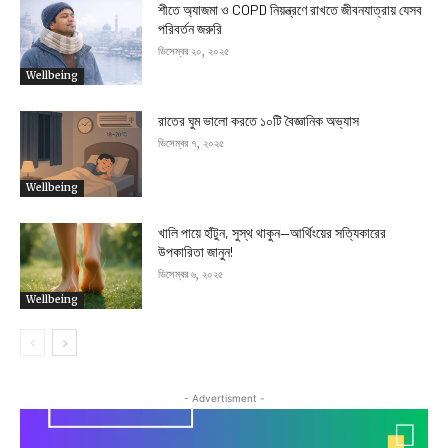
শীতে অ্যাজমা ও COPD নিয়ন্ত্রণে রাখতে জীবনযাত্রায় যেসব
পরিবর্তন জরুরি
ডিসেম্বর ২০, ২০২৫
Wellbeing
রাতের ঘুম ভালো করতে ১০টি বৈজ্ঞানিক অভ্যাস
ডিসেম্বর ৭, ২০২৫
Wellbeing
খালি পায়ে হাঁটুন, সুস্থ থাকুন—আর্থিংয়ের সত্যিকারের
উপকারিতা জানুন!
ডিসেম্বর ৬, ২০২৫
Wellbeing
- Advertisment -