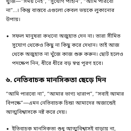
খুঁজি—“সময় নেই”, “সুযোগ পাইনি”, “আমি পারবো
না”…। কিন্তু বাস্তবে এগুলো কেবল ভয়কে লুকানোর
উপায়।
সফল মানুষরা কখনো অজুহাত দেন না। তারা সীমিত
সুযোগ থেকেও কিছু না কিছু করে দেখান। তাই আজ
থেকে অজুহাত না খুঁজে কাজ শুরু করুন। ছোট হলেও
পদক্ষেপ নিন, ধীরে ধীরে বড় স্বপ্ন পূরণ হবে।
৬. নেতিবাচক মানসিকতা ছেড়ে দিন
“আমি পারবো না”, “আমার ভাগ্য খারাপ”, “সবাই আমার
বিপক্ষে”—এমন নেতিবাচক চিন্তা আমাদের অজান্তেই
আত্মবিশ্বাসকে নষ্ট করে দেয়।
ইতিবাচক মানসিকতা শুধু আত্মবিশ্বাসই বাড়ায় না,