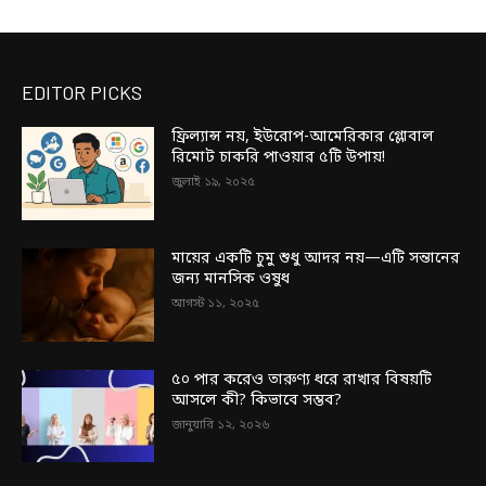
EDITOR PICKS
ফ্রিল্যান্স নয়, ইউরোপ-আমেরিকার গ্লোবাল
রিমোট চাকরি পাওয়ার ৫টি উপায়!
জুলাই ১৯, ২০২৫
মায়ের একটি চুমু শুধু আদর নয়—এটি সন্তানের
জন্য মানসিক ওষুধ
আগস্ট ১১, ২০২৫
৫০ পার করেও তারুণ্য ধরে রাখার বিষয়টি
আসলে কী? কিভাবে সম্ভব?
জানুয়ারি ১২, ২০২৬