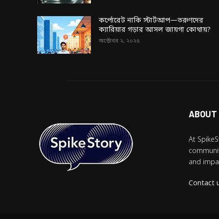
কর্পোরেট নাকি স্টার্টআপ—তরুণদের
ক্যারিয়ার গড়ার আসল জায়গা কোথায়?
অক্টোবর ২, ২০২৫
ABOUT
At SpikeS
community
and impac
Contact 