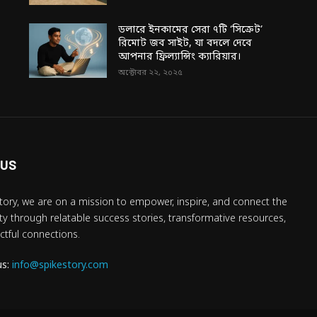
ডলারে ইনকামের সেরা ৭টি ‘সিক্রেট’
রিমোট জব সাইট, যা বদলে দেবে
আপনার ফ্রিল্যান্সিং ক্যারিয়ার।
অক্টোবর ২২, ২০২৫
 US
tory, we are on a mission to empower, inspire, and connect the
 through relatable success stories, transformative resources,
tful connections.
us:
info@spikestory.com