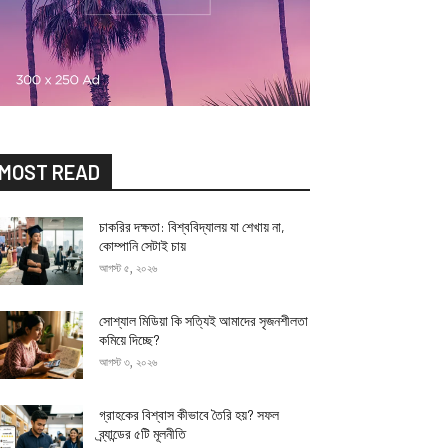
MOST READ
চাকরির দক্ষতা: বিশ্ববিদ্যালয় যা শেখায় না,
কোম্পানি সেটাই চায়
আগস্ট ৫, ২০২৬
সোশ্যাল মিডিয়া কি সত্যিই আমাদের সৃজনশীলতা
কমিয়ে দিচ্ছে?
আগস্ট ৩, ২০২৬
গ্রাহকের বিশ্বাস কীভাবে তৈরি হয়? সফল
ব্র্যান্ডের ৫টি মূলনীতি