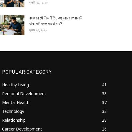
জুলাই ২৫, ২০২৬
ব্যবসার মৌলিক নীতি: শুধু ভালো প্রোডাক্ট
থাকলেই সফল হওয়া যায়?
জুলাই ২৪, ২০২৬
POPULAR CATEGORY
Healthy Living
41
Personal Development
38
Mental Health
37
Technology
33
Relationship
28
Career Development
26