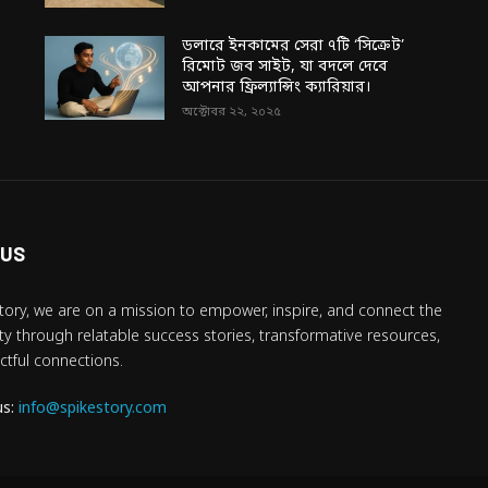
ডলারে ইনকামের সেরা ৭টি ‘সিক্রেট’
রিমোট জব সাইট, যা বদলে দেবে
আপনার ফ্রিল্যান্সিং ক্যারিয়ার।
অক্টোবর ২২, ২০২৫
 US
tory, we are on a mission to empower, inspire, and connect the
 through relatable success stories, transformative resources,
tful connections.
us:
info@spikestory.com