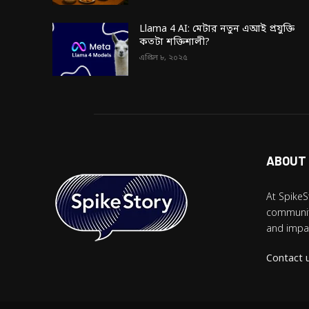
Llama 4 AI: মেটার নতুন এআই প্রযুক্তি
কতটা শক্তিশালী?
এপ্রিল ৮, ২০২৫
ABOUT
At SpikeS
community
and impac
Contact 