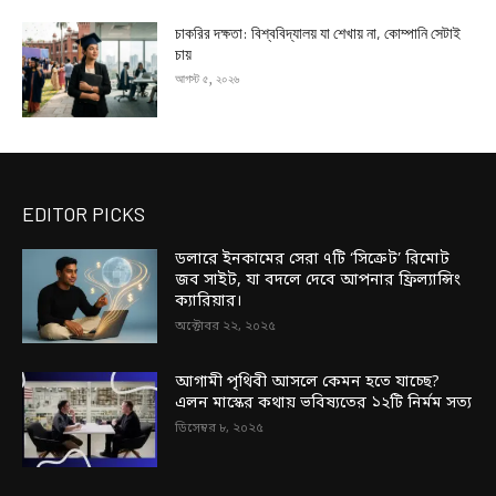
চাকরির দক্ষতা: বিশ্ববিদ্যালয় যা শেখায় না, কোম্পানি সেটাই
চায়
আগস্ট ৫, ২০২৬
EDITOR PICKS
ডলারে ইনকামের সেরা ৭টি ‘সিক্রেট’ রিমোট
জব সাইট, যা বদলে দেবে আপনার ফ্রিল্যান্সিং
ক্যারিয়ার।
অক্টোবর ২২, ২০২৫
আগামী পৃথিবী আসলে কেমন হতে যাচ্ছে?
এলন মাস্কের কথায় ভবিষ্যতের ১২টি নির্মম সত্য
ডিসেম্বর ৮, ২০২৫