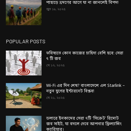
পাহাড়ে ভ্রমণের আগে যা না জানলেই বিপদ!
জুন ১৮, ২০২৫
POPULAR POSTS
ভবিষ্যতে কোন কাজের চাহিদা বেশি হবে: সেরা
৭ টি জব
মে ১২, ২০২৫
Wi-Fi এর দিন শেষ? বাংলাদেশে এল Starlink –
নতুন যুগের ইন্টারনেট বিপ্লব!
মে ২১, ২০২৫
ডলারে ইনকামের সেরা ৭টি ‘সিক্রেট’ রিমোট
জব সাইট, যা বদলে দেবে আপনার ফ্রিল্যান্সিং
ক্যারিয়ার।