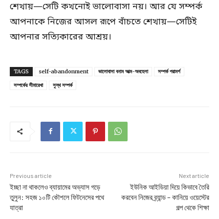
শেখায়—সেটি কখনোই ভালোবাসা নয়। আর যে সম্পর্ক
আপনাকে নিজের আসল রূপে বাঁচতে শেখায়—সেটিই
আপনার সত্যিকারের আশ্রয়।
TAGS
self-abandonment
ভালোবাসা বনাম আত্ম-অবহেলা
সম্পর্ক পরামর্শ
সম্পর্কের সীমারেখা
সুস্থ সম্পর্ক
Previous article
Next article
ইচ্ছা না থাকলেও ব্যায়ামের অভ্যাস গড়ে
ইউনিক আইডিয়া দিয়ে কিভাবে তৈরি
তুলুন: সহজ ১০টি কৌশলে ফিটনেসের পথে
করবেন নিজের ব্র্যান্ড – কানিয়ে ওয়েস্টের
যাত্রা
গল্প থেকে শিক্ষা