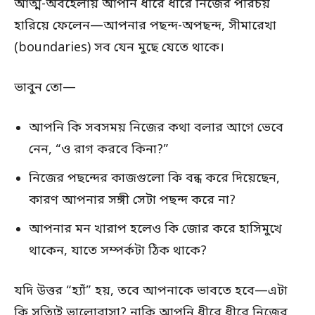
আত্ম-অবহেলায় আপনি ধীরে ধীরে নিজের পরিচয়
হারিয়ে ফেলেন—আপনার পছন্দ-অপছন্দ, সীমারেখা
(boundaries) সব যেন মুছে যেতে থাকে।
ভাবুন তো—
আপনি কি সবসময় নিজের কথা বলার আগে ভেবে
নেন, “ও রাগ করবে কিনা?”
নিজের পছন্দের কাজগুলো কি বন্ধ করে দিয়েছেন,
কারণ আপনার সঙ্গী সেটা পছন্দ করে না?
আপনার মন খারাপ হলেও কি জোর করে হাসিমুখে
থাকেন, যাতে সম্পর্কটা ঠিক থাকে?
যদি উত্তর “হ্যাঁ” হয়, তবে আপনাকে ভাবতে হবে—এটা
কি সত্যিই ভালোবাসা? নাকি আপনি ধীরে ধীরে নিজের