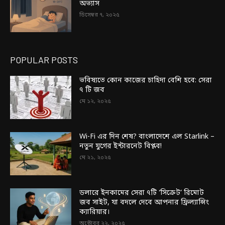
অভ্যাস
ডিসেম্বর ৭, ২০২৫
POPULAR POSTS
ভবিষ্যতে কোন কাজের চাহিদা বেশি হবে: সেরা
৭ টি জব
মে ১২, ২০২৫
Wi-Fi এর দিন শেষ? বাংলাদেশে এল Starlink –
নতুন যুগের ইন্টারনেট বিপ্লব!
মে ২১, ২০২৫
ডলারে ইনকামের সেরা ৭টি ‘সিক্রেট’ রিমোট
জব সাইট, যা বদলে দেবে আপনার ফ্রিল্যান্সিং
ক্যারিয়ার।
অক্টোবর ২২, ২০২৫