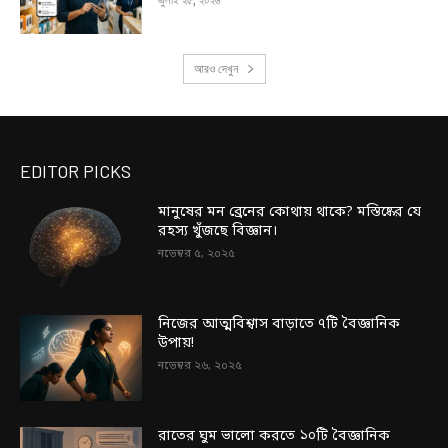
আরও দেখুন
EDITOR PICKS
মানুষের মন ব্রেনের কোথায় থাকে? মস্তিষ্কের যে
রহস্য খুঁজছে বিজ্ঞান।
নভেম্বর ৫, ২০২৫
নিজের আত্মবিশ্বাস বাড়াতে ৭টি বৈজ্ঞানিক
উপায়!
নভেম্বর ২৬, ২০২৫
রাতের ঘুম ভালো করতে ১০টি বৈজ্ঞানিক