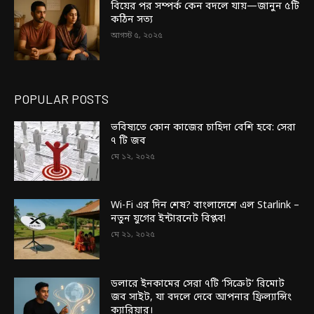
বিয়ের পর সম্পর্ক কেন বদলে যায়—জানুন ৫টি
কঠিন সত্য
আগস্ট ৫, ২০২৫
POPULAR POSTS
ভবিষ্যতে কোন কাজের চাহিদা বেশি হবে: সেরা
৭ টি জব
মে ১২, ২০২৫
Wi-Fi এর দিন শেষ? বাংলাদেশে এল Starlink –
নতুন যুগের ইন্টারনেট বিপ্লব!
মে ২১, ২০২৫
ডলারে ইনকামের সেরা ৭টি ‘সিক্রেট’ রিমোট
জব সাইট, যা বদলে দেবে আপনার ফ্রিল্যান্সিং
ক্যারিয়ার।