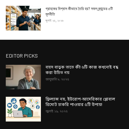
গ্রাহকের বিশ্বাস কীভাবে তৈরি হয়? সফল ব্র্যান্ডের ৫টি
মূলনীতি
জুলাই ২৫, ২০২৬
EDITOR PICKS
বয়স বাড়ুক তাতে কী! ৬টি কাজ কখনোই বন্ধ
করা উচিত নয়
জানুয়ারি ৮, ২০২৫
ফ্রিল্যান্স নয়, ইউরোপ-আমেরিকার গ্লোবাল
রিমোট চাকরি পাওয়ার ৫টি উপায়!
জুলাই ১৯, ২০২৫