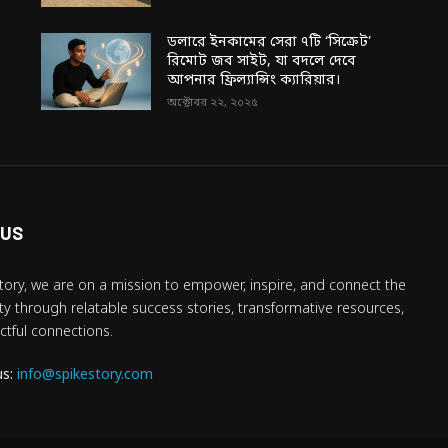
ডলারে ইনকামের সেরা ৭টি ‘সিক্রেট’
রিমোট জব সাইট, যা বদলে দেবে
আপনার ফ্রিল্যান্সিং ক্যারিয়ার।
অক্টোবর ২২, ২০২৫
 US
tory, we are on a mission to empower, inspire, and connect the
 through relatable success stories, transformative resources,
tful connections.
us:
info@spikestory.com