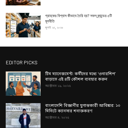
গ্রাহকের বিশ্বাস কীভাবে তৈরি হয়? সফল ব্র্যান্ডের ৫টি
মূলনীতি
জুলাই ২৫, ২০২৬
EDITOR PICKS
টিম ম্যানেজমেন্ট: কর্মীদের মধ্যে ‘ওনারশিপ’
বাড়াতে এই ৪টি কৌশল ব্যবহার করুন
অক্টোবর ১৯, ২০২৫
বাংলাদেশি বিজ্ঞানীর যুগান্তকারী আবিষ্কার: ১০
মিনিটে ক্যানসার শনাক্তকরণ
অক্টোবর ৪, ২০২৫