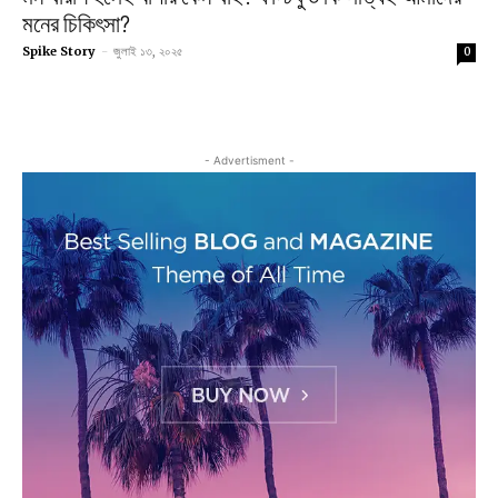
মনের চিকিৎসা?
Spike Story
-
জুলাই ১৩, ২০২৫
0
- Advertisment -