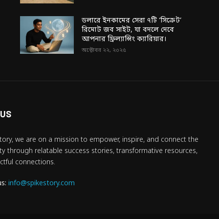
ডলারে ইনকামের সেরা ৭টি ‘সিক্রেট’
রিমোট জব সাইট, যা বদলে দেবে
আপনার ফ্রিল্যান্সিং ক্যারিয়ার।
অক্টোবর ২২, ২০২৫
 US
tory, we are on a mission to empower, inspire, and connect the
 through relatable success stories, transformative resources,
tful connections.
us:
info@spikestory.com