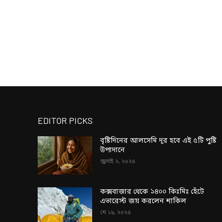
EDITOR PICKS
বৃষ্টিদিনের আলসেমি দূর হবে এই ৫টি পুষ্টি
উপাদানে
জুলাই ২, ২০২৫
কক্সবাজার থেকে ১৪০০ কিঃমিঃ হেঁটে
এভারেস্ট জয় করলেন শাকিল
মে ১৯, ২০২৫