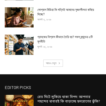
সোশ্যাল মিডিয়া কি সত্যিই আমাদের সৃজনশীলতা কমিয়ে
দিচ্ছে?
আগস্ট ৩, ২০২৬
গ্রাহকের বিশ্বাস কীভাবে তৈরি হয়? সফল ব্র্যান্ডের ৫টি
মূলনীতি
জুলাই ২৫, ২০২৬
আরও দেখুন
EDITOR PICKS
রেড মিটে লুকিয়ে থাকা বিপদ: আপনার
পছন্দের খাবারই কি বাড়াচ্ছে হৃদরোগের ঝুঁকি?