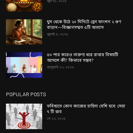
জুন ৩০, ২০২৫
ঘুম থেকে উঠে ২০ মিনিটে ব্রেন ফাংশন ২ গুণ
বাড়ান—বিজ্ঞানসম্মত ৫টি অভ্যাস
জুলাই ৫, ২০২৫
৫০ পার করেও তারুণ্য ধরে রাখার বিষয়টি
আসলে কী? কিভাবে সম্ভব?
জানুয়ারি ১২, ২০২৬
POPULAR POSTS
ভবিষ্যতে কোন কাজের চাহিদা বেশি হবে: সেরা
৭ টি জব
মে ১২, ২০২৫