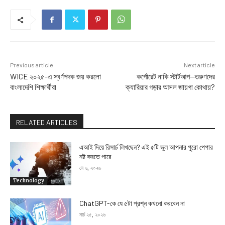
Previous article
Next article
WICE ২০২৫-এ স্বর্ণপদক জয় করলো
কর্পোরেট নাকি স্টার্টআপ—তরুণদের
বাংলাদেশি শিক্ষার্থীরা
ক্যারিয়ার গড়ার আসল জায়গা কোথায়?
RELATED ARTICLES
এআই দিয়ে রিসার্চ লিখছেন? এই ৫টি ভুল আপনার পুরো পেপার
নষ্ট করতে পারে
মে ৬, ২০২৬
Technology
ChatGPT-কে যে ৫টা প্রশ্ন কখনো করবেন না
মার্চ ২৫, ২০২৬