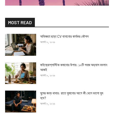
MOST READ
অভিজ্ঞতা ছাড়া CV বানানোর কার্যকর কৌশল
আগস্ট ৮, ২০২৬
মাইক্রোপ্লাস্টিক কমানোর উপায়: ১০টি সহজ অভ্যাস বদলান
আজই
আগস্ট ৮, ২০২৬
ঘুমের জন্য খাবার: রাতে ঘুমানোর আগে কী খেলে ভালো ঘুম
হবে?
আগস্ট ৮, ২০২৬