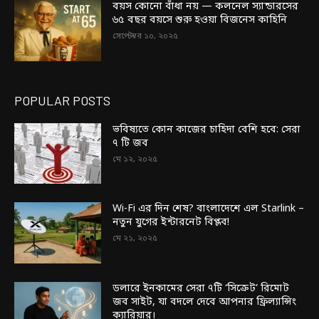
বয়স কোনো বাঁধা নয় — কলনেল স্যান্ডারসের
৬৫ বছর বয়সে শুরু হওয়া বিজনেস কাহিনি
সেপ্টেম্বর ১০, ২০২৫
POPULAR POSTS
ভবিষ্যতে কোন কাজের চাহিদা বেশি হবে: সেরা
৭ টি জব
মে ১২, ২০২৫
Wi-Fi এর দিন শেষ? বাংলাদেশে এল Starlink –
নতুন যুগের ইন্টারনেট বিপ্লব!
মে ২১, ২০২৫
ডলারে ইনকামের সেরা ৭টি ‘সিক্রেট’ রিমোট
জব সাইট, যা বদলে দেবে আপনার ফ্রিল্যান্সিং
ক্যারিয়ার।