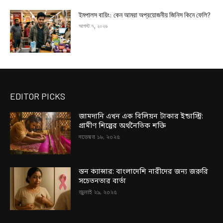
ইমপালস বায়িং: কেন আমরা অপ্রয়োজনীয় জিনিস কিনে ফেলি?
আগস্ট ৭, ২০২৬
EDITOR PICKS
জামদানি এখন এক বিলিয়ন টাকার ইন্ডাস্ট্রি:
গ্রামীণ শিল্পের অর্থনৈতিক শক্তি
নভেম্বর ১৮, ২০২৫
স্তন ক্যান্সার: বাংলাদেশি নারীদের জন্য জরুরি
সচেতনতার বার্তা
জুলাই ২৯, ২০২৫