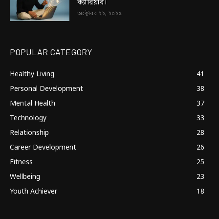
ক্যারিয়ার।
অক্টোবর ২২, ২০২৫
POPULAR CATEGORY
Healthy Living
41
Personal Development
38
Mental Health
37
Technology
33
Relationship
28
Career Development
26
Fitness
25
Wellbeing
23
Youth Achiever
18