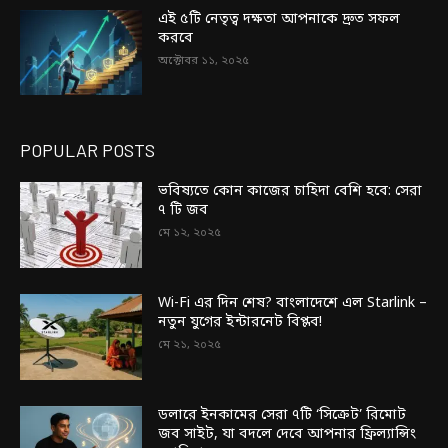
এই ৫টি নেতৃত্ব দক্ষতা আপনাকে দ্রুত সফল
করবে
অক্টোবর ১১, ২০২৫
POPULAR POSTS
ভবিষ্যতে কোন কাজের চাহিদা বেশি হবে: সেরা
৭ টি জব
মে ১২, ২০২৫
Wi-Fi এর দিন শেষ? বাংলাদেশে এল Starlink –
নতুন যুগের ইন্টারনেট বিপ্লব!
মে ২১, ২০২৫
ডলারে ইনকামের সেরা ৭টি ‘সিক্রেট’ রিমোট
জব সাইট, যা বদলে দেবে আপনার ফ্রিল্যান্সিং