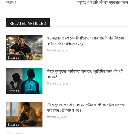
পথরেখা
বাড়াতে এই ৪টি কৌশল ব্যবহার করুন
RELATED ARTICLES
৪১ বছরেও তরুণ কেন ক্রিশ্চিয়ানো রোনালদো? তাঁর ফিটনেস
রুটিন ও জীবনযাপনের রহস্য
ডিসেম্বর ২৮, ২০২৫
Fitness
শীতে ফুসফুসের কার্যক্ষমতা বাড়াতে, প্রতিদিন করুন এই ৭টি
ব্যায়াম!
ডিসেম্বর ১৭, ২০২৫
Fitness
শীতে ঘুম থেকে ওঠা ও ব্যায়াম কঠিন লাগে! জেনে নিন অলসতা
কাটানোর ৫টি স্মার্ট উপায়।
ডিসেম্বর ৩, ২০২৫
Fitness