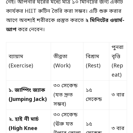
নেই। আপনার ঘরের মধ্যে মাত্র ১০ মিনিটের জন্য একটি
কার্যকর HIIT রুটিন তৈরি করা সম্ভব। এটি শুরু করার
আগে অবশ্যই শরীরকে প্রস্তুত করতে
২ মিনিটের ওয়ার্ম-
আপ
করে নেবেন।
পুনরা
ব্যায়াম
তীব্রতা
বিশ্রাম
বৃত্তি
(Exercise)
(Work)
(Rest)
(Rep
eat)
৩০ সেকেন্ড
১. জাম্পিং জ্যাক
১৫
(যত দ্রুত
৩ বার
(Jumping Jack)
সেকেন্ড
সম্ভব)
৩০ সেকেন্ড
২. হাই নী মার্চ
(ঊরু যত
১৫
(High Knee
৩ বার