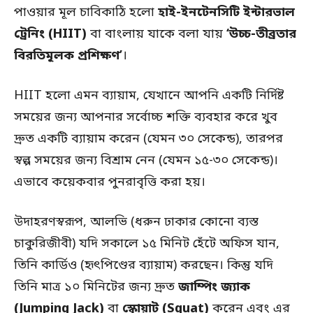
পাওয়ার মূল চাবিকাঠি হলো
হাই-ইনটেনসিটি ইন্টারভাল
ট্রেনিং (HIIT)
বা বাংলায় যাকে বলা যায়
‘উচ্চ-তীব্রতার
বিরতিমূলক প্রশিক্ষণ’
।
HIIT হলো এমন ব্যায়াম, যেখানে আপনি একটি নির্দিষ্ট
সময়ের জন্য আপনার সর্বোচ্চ শক্তি ব্যবহার করে খুব
দ্রুত একটি ব্যায়াম করেন (যেমন ৩০ সেকেন্ড), তারপর
স্বল্প সময়ের জন্য বিশ্রাম নেন (যেমন ১৫-৩০ সেকেন্ড)।
এভাবে কয়েকবার পুনরাবৃত্তি করা হয়।
উদাহরণস্বরূপ, আলভি (ধরুন ঢাকার কোনো ব্যস্ত
চাকুরিজীবী) যদি সকালে ১৫ মিনিট হেঁটে অফিস যান,
তিনি কার্ডিও (হৃৎপিণ্ডের ব্যায়াম) করছেন। কিন্তু যদি
তিনি মাত্র ১০ মিনিটের জন্য দ্রুত
জাম্পিং জ্যাক
(Jumping Jack)
বা
স্কোয়াট (Squat)
করেন এবং এর