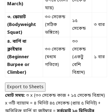
উপরে তোলা
সেকেন্ড
March)
যায়)
৩. স্কোয়াট
৩০ সেকেন্ড
১৫
(Bodyweight
(সঠিক
৩ বার
সেকেন্ড
Squat)
ভঙ্গিতে)
৪. বার্পি বা
৩০
ক্লাইম্বার
৩০ সেকেন্ড
সেকেন্ড
(Beginner
(মধ্যম
(একটু
১ বার
Burpee or
গতিতে)
বেশি
Climber)
বিশ্রাম)
Export to Sheets
মোট সময়:
৩ x (৩০ সেকেন্ড কাজ + ১৫ সেকেন্ড বিশ্রাম)
x ৩টি ব্যায়াম = ৪ মিনিট ৪৫ সেকেন্ড (প্রায় ৫ মিনিট) +
অতিরিক্ত বার্পি বা ক্লাইম্বার =
সর্বমোট ১০ মিনিটের