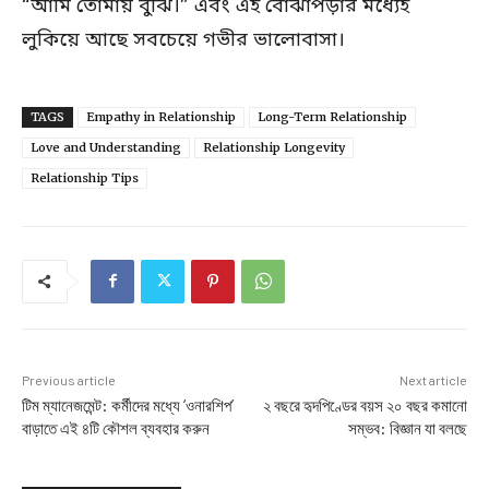
“আমি তোমায় বুঝি।” এবং এই বোঝাপড়ার মধ্যেই
লুকিয়ে আছে সবচেয়ে গভীর ভালোবাসা।
TAGS
Empathy in Relationship
Long-Term Relationship
Love and Understanding
Relationship Longevity
Relationship Tips
Previous article
Next article
টিম ম্যানেজমেন্ট: কর্মীদের মধ্যে ‘ওনারশিপ’
২ বছরে হৃদপিণ্ডের বয়স ২০ বছর কমানো
বাড়াতে এই ৪টি কৌশল ব্যবহার করুন
সম্ভব: বিজ্ঞান যা বলছে