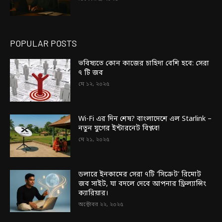
POPULAR POSTS
ভবিষ্যতে কোন কাজের চাহিদা বেশি হবে: সেরা
৭ টি জব
মে ১২, ২০২৫
Wi-Fi এর দিন শেষ? বাংলাদেশে এল Starlink –
নতুন যুগের ইন্টারনেট বিপ্লব!
মে ২১, ২০২৫
ডলারে ইনকামের সেরা ৭টি ‘সিক্রেট’ রিমোট
জব সাইট, যা বদলে দেবে আপনার ফ্রিল্যান্সিং
ক্যারিয়ার।
অক্টোবর ২২, ২০২৫