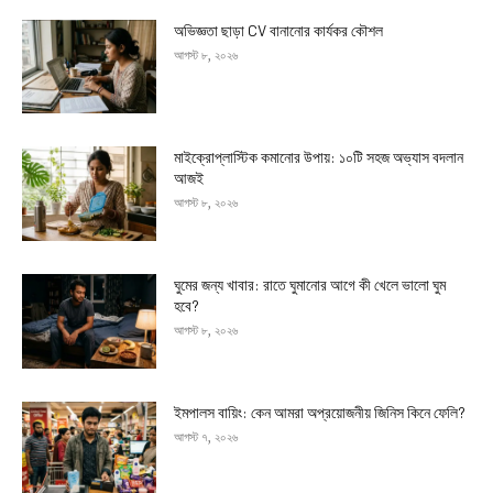
অভিজ্ঞতা ছাড়া CV বানানোর কার্যকর কৌশল
আগস্ট ৮, ২০২৬
মাইক্রোপ্লাস্টিক কমানোর উপায়: ১০টি সহজ অভ্যাস বদলান
আজই
আগস্ট ৮, ২০২৬
ঘুমের জন্য খাবার: রাতে ঘুমানোর আগে কী খেলে ভালো ঘুম
হবে?
আগস্ট ৮, ২০২৬
ইমপালস বায়িং: কেন আমরা অপ্রয়োজনীয় জিনিস কিনে ফেলি?
আগস্ট ৭, ২০২৬