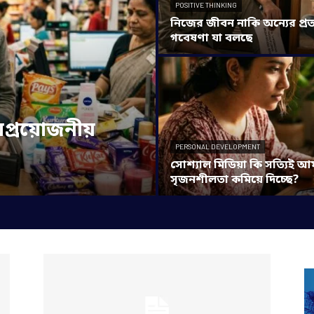
POSITIVE THINKING
নিজের জীবন নাকি অন্যের প্রত
গবেষণা যা বলছে
প্রয়োজনীয়
PERSONAL DEVELOPMENT
সোশ্যাল মিডিয়া কি সত্যিই আ
সৃজনশীলতা কমিয়ে দিচ্ছে?