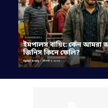
BUSINESS SKILL
ইমপালস বায়িং: কেন আমরা অ
জিনিস কিনে ফেলি?
Spike Story
-
আগস্ট ৭, ২০২৬