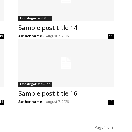
Uncategorized @bn
Sample post title 14
Author name
-
August 7, 2026
11
11
Uncategorized @bn
Sample post title 16
Author name
-
August 7, 2026
11
11
Page 1 of 3