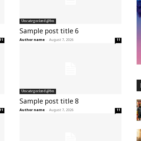
Uncategorized @bn
Sample post title 6
Author name
-
August 7, 2026
11
11
Uncategorized @bn
Sample post title 8
Author name
-
August 7, 2026
11
11