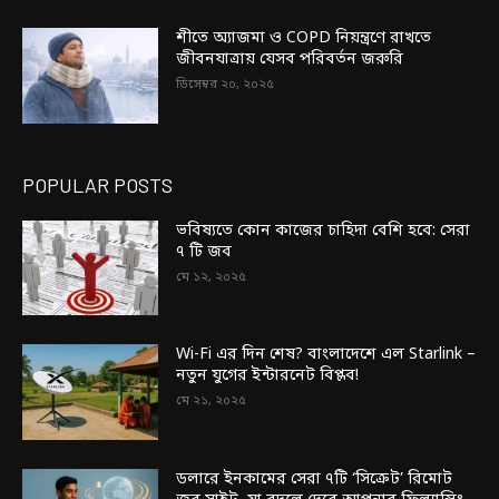
শীতে অ্যাজমা ও COPD নিয়ন্ত্রণে রাখতে
জীবনযাত্রায় যেসব পরিবর্তন জরুরি
ডিসেম্বর ২০, ২০২৫
POPULAR POSTS
ভবিষ্যতে কোন কাজের চাহিদা বেশি হবে: সেরা
৭ টি জব
মে ১২, ২০২৫
Wi-Fi এর দিন শেষ? বাংলাদেশে এল Starlink –
নতুন যুগের ইন্টারনেট বিপ্লব!
মে ২১, ২০২৫
ডলারে ইনকামের সেরা ৭টি ‘সিক্রেট’ রিমোট