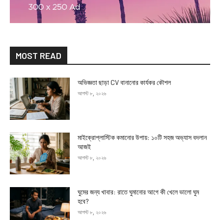
MOST READ
অভিজ্ঞতা ছাড়া CV বানানোর কার্যকর কৌশল
আগস্ট ৮, ২০২৬
মাইক্রোপ্লাস্টিক কমানোর উপায়: ১০টি সহজ অভ্যাস বদলান
আজই
আগস্ট ৮, ২০২৬
ঘুমের জন্য খাবার: রাতে ঘুমানোর আগে কী খেলে ভালো ঘুম
হবে?
আগস্ট ৮, ২০২৬