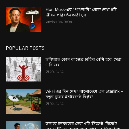
Elon Musk-এর “পাগলামি” থেকে শেখা ৪টি
জীবন পরিবর্তনকারী সূত্র
সেপ্টেম্বর ২০, ২০২৫
POPULAR POSTS
ভবিষ্যতে কোন কাজের চাহিদা বেশি হবে: সেরা
৭ টি জব
মে ১২, ২০২৫
Wi-Fi এর দিন শেষ? বাংলাদেশে এল Starlink –
নতুন যুগের ইন্টারনেট বিপ্লব!
মে ২১, ২০২৫
ডলারে ইনকামের সেরা ৭টি ‘সিক্রেট’ রিমোট