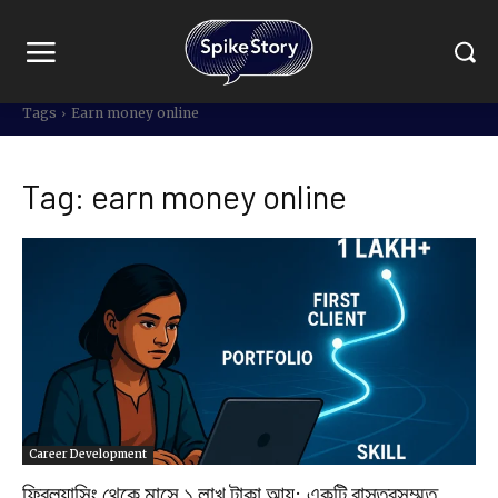
Tags
Earn money online
Tag:
earn money online
Career Development
ফ্রিল্যান্সিং থেকে মাসে ১ লাখ টাকা আয়: একটি বাস্তবসম্মত