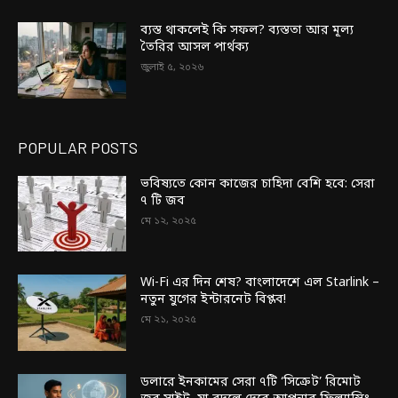
ব্যস্ত থাকলেই কি সফল? ব্যস্ততা আর মূল্য
তৈরির আসল পার্থক্য
জুলাই ৫, ২০২৬
POPULAR POSTS
ভবিষ্যতে কোন কাজের চাহিদা বেশি হবে: সেরা
৭ টি জব
মে ১২, ২০২৫
Wi-Fi এর দিন শেষ? বাংলাদেশে এল Starlink –
নতুন যুগের ইন্টারনেট বিপ্লব!
মে ২১, ২০২৫
ডলারে ইনকামের সেরা ৭টি ‘সিক্রেট’ রিমোট