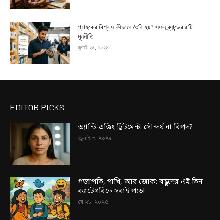
গ্রাহকের বিশ্বাস কীভাবে তৈরি হয়? সফল ব্র্যান্ডের ৫টি
মূলনীতি
জুলাই ২৫, ২০২৬
EDITOR PICKS
অ্যান্টি-এজিং ট্রিটমেন্ট: সৌন্দর্য না বিপদ?
জুলাই ৩, ২০২৫
প্রজাপতি, পাখি, আর জোক: বন্ধুদের এই তিন
ক্যাটেগরিতে সবাই পড়ে!
মে ২৮, ২০২৫