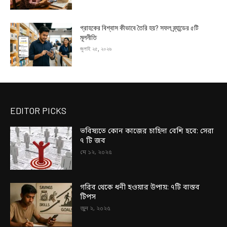
গ্রাহকের বিশ্বাস কীভাবে তৈরি হয়? সফল ব্র্যান্ডের ৫টি
মূলনীতি
জুলাই ২৫, ২০২৬
EDITOR PICKS
ভবিষ্যতে কোন কাজের চাহিদা বেশি হবে: সেরা
৭ টি জব
মে ১২, ২০২৫
গরিব থেকে ধনী হওয়ার উপায়: ৭টি বাস্তব
টিপস
জুন ২, ২০২৫