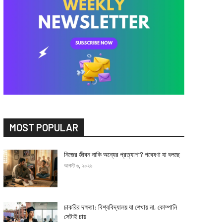
MOST POPULAR
নিজের জীবন নাকি অন্যের প্রত্যাশা? গবেষণা যা বলছে
আগস্ট ৬, ২০২৬
চাকরির দক্ষতা: বিশ্ববিদ্যালয় যা শেখায় না, কোম্পানি
সেটাই চায়