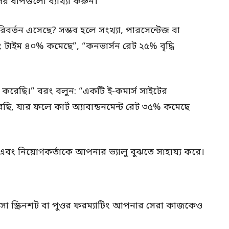
ের ধাপগুলো ব্যাখ্যা করুন।
র্তন এসেছে? সম্ভব হলে সংখ্যা, পারসেন্টেজ বা
ং টাইম ৪০% কমেছে”, “কনভার্সন রেট ২৫% বৃদ্ধি
 করেছি।” বরং বলুন: “একটি ই-কমার্স সাইটের
, যার ফলে কার্ট অ্যাবান্ডনমেন্ট রেট ৩৫% কমেছে
 এবং নিয়োগকর্তাকে আপনার ভ্যালু বুঝতে সাহায্য করে।
াপসা স্ক্রিনশট বা পুওর ফরম্যাটিং আপনার সেরা কাজকেও