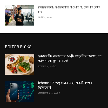
চাকরির দক্ষতা: বিশ্ববিদ্যালয় যা শেখায় না, কোম্পানি সেটাই
চায়
আগস্ট ৫, ২০২৬
EDITOR PICKS
হজমশক্তি বাড়ানোর ১০টি প্রাকৃতিক উপায়, যা
আপনাকে সুস্থ রাখবে!
নভেম্বর ৮, ২০২৫
iPhone 17: শুধু ফোন নয়, একটি স্বপ্নের
বিনিয়োগ!
সেপ্টেম্বর ২১, ২০২৫