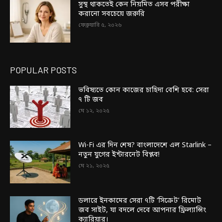
সুস্থ থাকতেই কেন নিয়মিত এসব পরীক্ষা
করানো সবচেয়ে জরুরি
ফেব্রুয়ারি ৫, ২০২৬
POPULAR POSTS
ভবিষ্যতে কোন কাজের চাহিদা বেশি হবে: সেরা
৭ টি জব
মে ১২, ২০২৫
Wi-Fi এর দিন শেষ? বাংলাদেশে এল Starlink –
নতুন যুগের ইন্টারনেট বিপ্লব!
মে ২১, ২০২৫
ডলারে ইনকামের সেরা ৭টি ‘সিক্রেট’ রিমোট
জব সাইট, যা বদলে দেবে আপনার ফ্রিল্যান্সিং
ক্যারিয়ার।