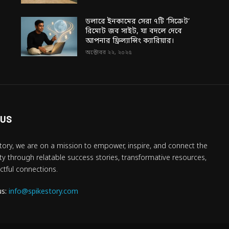
ডলারে ইনকামের সেরা ৭টি ‘সিক্রেট’
রিমোট জব সাইট, যা বদলে দেবে
আপনার ফ্রিল্যান্সিং ক্যারিয়ার।
অক্টোবর ২২, ২০২৫
 US
tory, we are on a mission to empower, inspire, and connect the
 through relatable success stories, transformative resources,
tful connections.
us:
info@spikestory.com