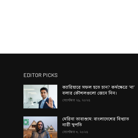
EDITOR PICKS
ক্যারিয়ারে সফল হতে চান? কর্মক্ষেত্রে ‘না’
বলার কৌশলগুলো জেনে নিন।
সেপ্টেম্বর ২৯, ২০২৫
মেরিনা তাবাশ্যুম: বাংলাদেশের বিখ্যাত
নারী স্থপতি
সেপ্টেম্বর ৩, ২০২৫