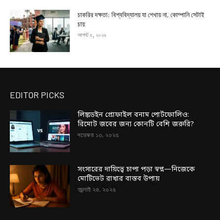
চাকরির দক্ষতা: বিশ্ববিদ্যালয় যা শেখায় না, কোম্পানি সেটাই
চায়
আগস্ট ৫, ২০২৬
EDITOR PICKS
লিঙ্কডইন প্রোফাইল বনাম পোর্টফোলিও:
রিমোট জবের জন্য কোনটি বেশি জরুরি?
নভেম্বর ১০, ২০২৫
সংসারের দায়িত্বে চাপা পড়া স্বপ্ন—নিজেকে
মোটিভেট রাখার বাস্তব উপায়
জুলাই ২৪, ২০২৫