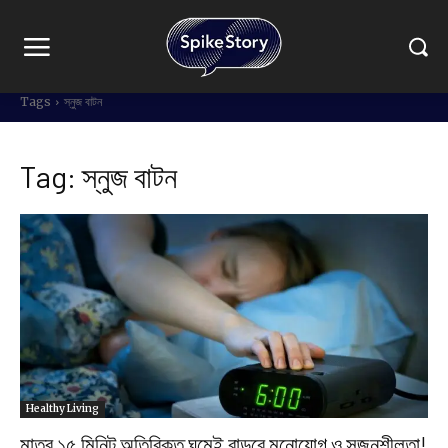
Tags
স্নুজ বাটন
Tag:
স্নুজ বাটন
Healthy Living
মাত্র ১৫ মিনিট অতিরিক্ত ঘুমেই বাড়বে মনোযোগ ও সৃজনশীলতা!