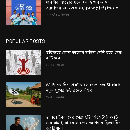
মানসিক স্বাস্থ্যের যত্নে এআই ‘মনতরঙ্গ’:
তরুণদের জন্য এক সহানুভূতিপূর্ণ প্রযুক্তি সঙ্গী
আগস্ট ১৮, ২০২৫
POPULAR POSTS
ভবিষ্যতে কোন কাজের চাহিদা বেশি হবে: সেরা
৭ টি জব
মে ১২, ২০২৫
Wi-Fi এর দিন শেষ? বাংলাদেশে এল Starlink –
নতুন যুগের ইন্টারনেট বিপ্লব!
মে ২১, ২০২৫
ডলারে ইনকামের সেরা ৭টি ‘সিক্রেট’ রিমোট
জব সাইট, যা বদলে দেবে আপনার ফ্রিল্যান্সিং
ক্যারিয়ার।