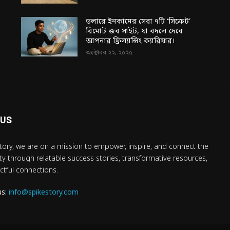
ডলারে ইনকামের সেরা ৭টি ‘সিক্রেট’
রিমোট জব সাইট, যা বদলে দেবে
আপনার ফ্রিল্যান্সিং ক্যারিয়ার।
অক্টোবর ২২, ২০২৫
 US
tory, we are on a mission to empower, inspire, and connect the
 through relatable success stories, transformative resources,
tful connections.
us:
info@spikestory.com