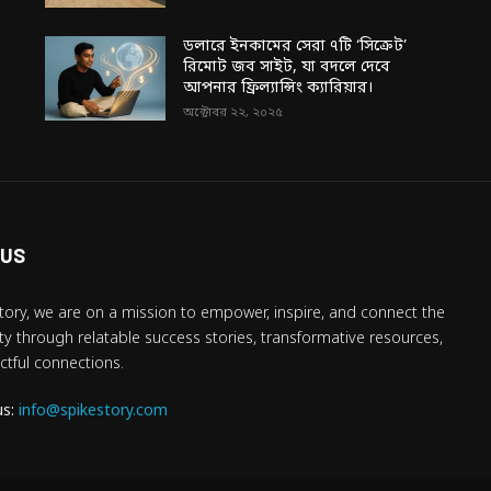
ডলারে ইনকামের সেরা ৭টি ‘সিক্রেট’
রিমোট জব সাইট, যা বদলে দেবে
আপনার ফ্রিল্যান্সিং ক্যারিয়ার।
অক্টোবর ২২, ২০২৫
 US
tory, we are on a mission to empower, inspire, and connect the
 through relatable success stories, transformative resources,
tful connections.
us:
info@spikestory.com