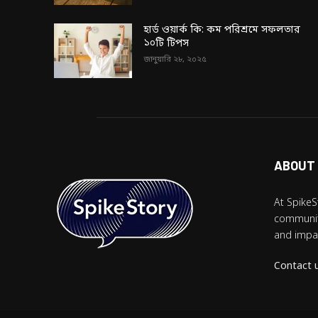
হার্ড ওয়ার্ক কি: কম পরিশ্রমে সফলতার
১০টি টিপস
জানুয়ারি ২৮, ২০২৫
ABOUT
At SpikeS
community
and impac
Contact 