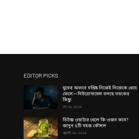
EDITOR PICKS
ঘুমের অভাবে মস্তিষ্ক নিজেই নিজেকে খেয়ে
ফেলে—নিউরোসায়েন্স বলছে ভয়ংকর
কিছু!
মে ২৯, ২০২৫
ডিটক্স ওয়াটার খেলে কি ওজন কমে?
জানুন ৫টি সহজ কৌশল
জুলাই ২৮, ২০২৫