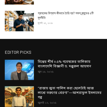
গ্রাহকের বিশ্বাস কীভাবে তৈরি হয়? সফল ব্র্যান্ডের ৫টি
মূলনীতি
জুলাই ২৫, ২০২৬
EDITOR PICKS
বিশ্বের শীর্ষ ০.৫% গবেষকের তালিকায়
বাংলাদেশি বিজ্ঞানী ড. মঞ্জুরুল আহসান
জুন ১৮, ২০২৫
“রাস্তায় জুতা পালিশ করা ছেলেটাই আজ
লাখো তরুণের প্রেরণা”—আশরাফুল ইসলামের
গল্প
জুলাই ১২, ২০২৫