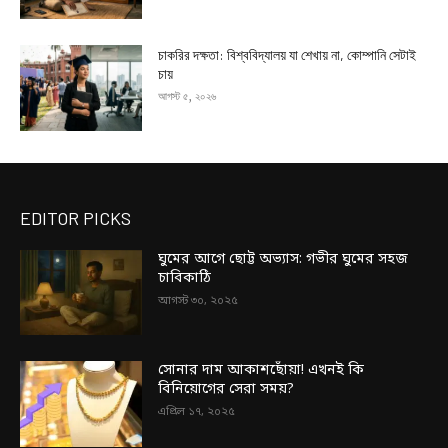
চাকরির দক্ষতা: বিশ্ববিদ্যালয় যা শেখায় না, কোম্পানি সেটাই
চায়
আগস্ট ৫, ২০২৬
EDITOR PICKS
ঘুমের আগে ছোট্ট অভ্যাস: গভীর ঘুমের সহজ
চাবিকাঠি
আগস্ট ৩০, ২০২৫
সোনার দাম আকাশছোঁয়া! এখনই কি
বিনিয়োগের সেরা সময়?
এপ্রিল ১৭, ২০২৫