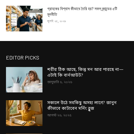
গ্রাহকের বিশ্বাস কীভাবে তৈরি হয়? সফল ব্র্যান্ডের ৫টি
মূলনীতি
জুলাই ২৫, ২০২৬
EDITOR PICKS
শরীর ঠিক আছে, কিন্তু মন আর পারছে না—
এটাই কি বার্নআউট?
জানুয়ারি ৫, ২০২৬
সকালে উঠে সবকিছু অসহ্য লাগে? জানুন
কীভাবে কাটাবেন মর্নিং ব্লুজ
আগস্ট ২৬, ২০২৫