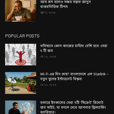
আয় কম হলেও সঞ্চয় সম্ভব! জানুন
বাস্তবভিত্তিক টিপস
জুন ২, ২০২৫
POPULAR POSTS
ভবিষ্যতে কোন কাজের চাহিদা বেশি হবে: সেরা
৭ টি জব
মে ১২, ২০২৫
Wi-Fi এর দিন শেষ? বাংলাদেশে এল Starlink –
নতুন যুগের ইন্টারনেট বিপ্লব!
মে ২১, ২০২৫
ডলারে ইনকামের সেরা ৭টি ‘সিক্রেট’ রিমোট
জব সাইট, যা বদলে দেবে আপনার ফ্রিল্যান্সিং
ক্যারিয়ার।