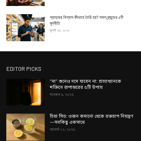
গ্রাহকের বিশ্বাস কীভাবে তৈরি হয়? সফল ব্র্যান্ডের ৫টি
মূলনীতি
জুলাই ২৫, ২০২৬
EDITOR PICKS
“না” শুনেও দমে যাবেন না: প্রত্যাখ্যানকে
শক্তিতে রূপান্তরের ৫টি উপায়
নভেম্বর ৯, ২০২৫
চিয়া সিড: ওজন কমানো থেকে রক্তচাপ নিয়ন্ত্রণ
—সবকিছু একসাথে
আগস্ট ১২, ২০২৫