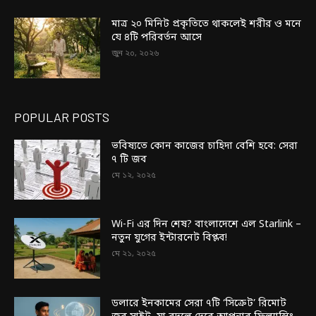
মাত্র ২০ মিনিট প্রকৃতিতে থাকলেই শরীর ও মনে
যে ৪টি পরিবর্তন আসে
জুন ২০, ২০২৬
POPULAR POSTS
ভবিষ্যতে কোন কাজের চাহিদা বেশি হবে: সেরা
৭ টি জব
মে ১২, ২০২৫
Wi-Fi এর দিন শেষ? বাংলাদেশে এল Starlink –
নতুন যুগের ইন্টারনেট বিপ্লব!
মে ২১, ২০২৫
ডলারে ইনকামের সেরা ৭টি ‘সিক্রেট’ রিমোট