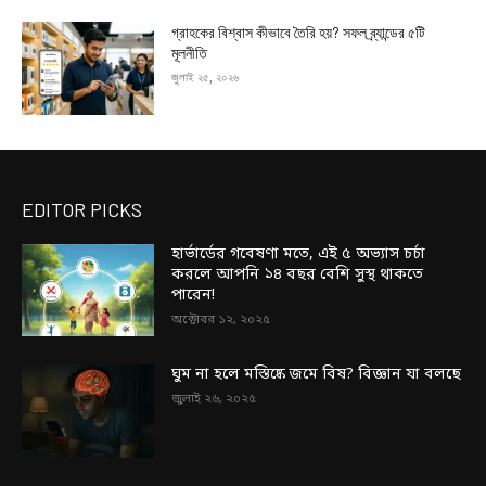
গ্রাহকের বিশ্বাস কীভাবে তৈরি হয়? সফল ব্র্যান্ডের ৫টি
মূলনীতি
জুলাই ২৫, ২০২৬
EDITOR PICKS
হার্ভার্ডের গবেষণা মতে, এই ৫ অভ্যাস চর্চা
করলে আপনি ১৪ বছর বেশি সুস্থ থাকতে
পারেন!
অক্টোবর ১২, ২০২৫
ঘুম না হলে মস্তিষ্কে জমে বিষ? বিজ্ঞান যা বলছে
জুলাই ২৬, ২০২৫