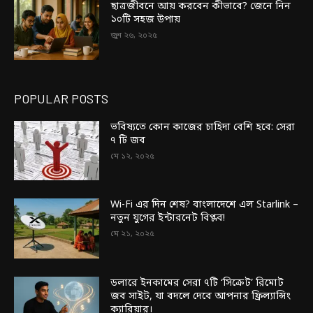
ছাত্রজীবনে আয় করবেন কীভাবে? জেনে নিন
১০টি সহজ উপায়
জুন ২৬, ২০২৫
POPULAR POSTS
ভবিষ্যতে কোন কাজের চাহিদা বেশি হবে: সেরা
৭ টি জব
মে ১২, ২০২৫
Wi-Fi এর দিন শেষ? বাংলাদেশে এল Starlink –
নতুন যুগের ইন্টারনেট বিপ্লব!
মে ২১, ২০২৫
ডলারে ইনকামের সেরা ৭টি ‘সিক্রেট’ রিমোট
জব সাইট, যা বদলে দেবে আপনার ফ্রিল্যান্সিং
ক্যারিয়ার।