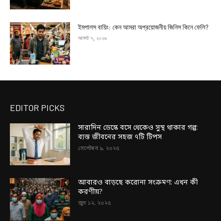
ইমপালস বায়িং: কেন আমরা অপ্রয়োজনীয় জিনিস কিনে ফেলি?
আগস্ট ৭, ২০২৬
EDITOR PICKS
সারাদিন ডেস্কে বসে থেকেও সুস্থ থাকার গল্প:
ব্যস্ত জীবনের সহজ ৭টি টিপস
সেপ্টেম্বর ৯, ২০২৫
আবারও বাড়ছে করোনা সংক্রমণ: এখন কী
করণীয়?
জুন ১২, ২০২৫