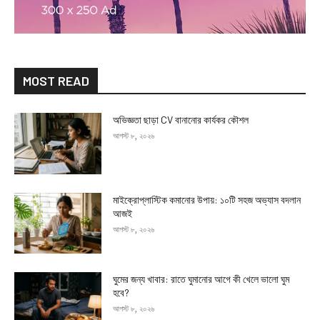
MOST READ
অভিজ্ঞতা ছাড়া CV বানানোর কার্যকর কৌশল
আগস্ট ৮, ২০২৬
মাইক্রোপ্লাস্টিক কমানোর উপায়: ১০টি সহজ অভ্যাস বদলান
আজই
আগস্ট ৮, ২০২৬
ঘুমের জন্য খাবার: রাতে ঘুমানোর আগে কী খেলে ভালো ঘুম
হবে?
আগস্ট ৮, ২০২৬