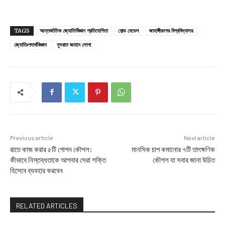
TAGS
আন্তর্জাতিক জ্যোতির্বিজ্ঞান প্রতিযোগিতা
গোল্ড মেডেল
জাহাঙ্গীরনগর বিশ্ববিদ্যালয়
জ্যোতিঃপদার্থবিজ্ঞান
নুসরাত জাহান লোপা
Previous article
Next article
রাতে কাজ করার ৫টি গোপন কৌশল:
মানসিক চাপ কমানোর ৭টি তাৎক্ষণিক
কীভাবে নিস্তব্ধতাকে আপনার সেরা শক্তি
কৌশল যা সবার জানা উচিত
হিসেবে ব্যবহার করবেন
RELATED ARTICLES