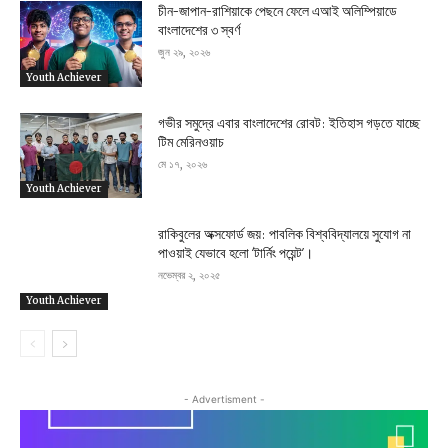
চীন-জাপান-রাশিয়াকে পেছনে ফেলে এআই অলিম্পিয়াডে
বাংলাদেশের ৩ স্বর্ণ
জুন ২৯, ২০২৬
Youth Achiever
গভীর সমুদ্রে এবার বাংলাদেশের রোবট: ইতিহাস গড়তে যাচ্ছে
টিম মেরিনওয়াচ
মে ১৭, ২০২৬
Youth Achiever
রাকিবুলের অক্সফোর্ড জয়: পাবলিক বিশ্ববিদ্যালয়ে সুযোগ না
পাওয়াই যেভাবে হলো ‘টার্নিং পয়েন্ট’।
নভেম্বর ২, ২০২৫
Youth Achiever
- Advertisment -