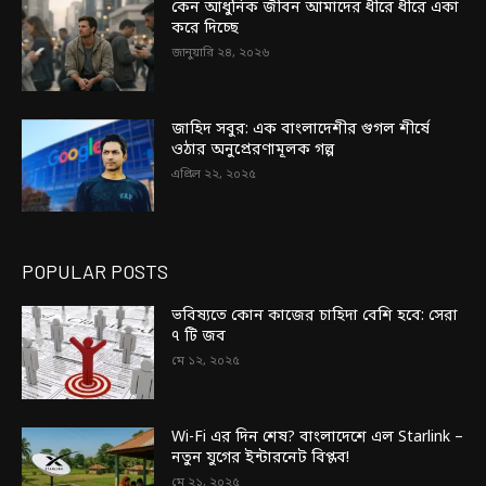
কেন আধুনিক জীবন আমাদের ধীরে ধীরে একা
করে দিচ্ছে
জানুয়ারি ২৪, ২০২৬
জাহিদ সবুর: এক বাংলাদেশীর গুগল শীর্ষে
ওঠার অনুপ্রেরণামূলক গল্প
এপ্রিল ২২, ২০২৫
POPULAR POSTS
ভবিষ্যতে কোন কাজের চাহিদা বেশি হবে: সেরা
৭ টি জব
মে ১২, ২০২৫
Wi-Fi এর দিন শেষ? বাংলাদেশে এল Starlink –
নতুন যুগের ইন্টারনেট বিপ্লব!
মে ২১, ২০২৫