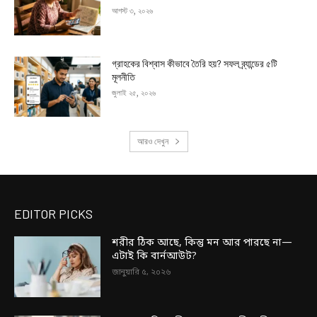
আগস্ট ৩, ২০২৬
গ্রাহকের বিশ্বাস কীভাবে তৈরি হয়? সফল ব্র্যান্ডের ৫টি
মূলনীতি
জুলাই ২৫, ২০২৬
আরও দেখুন
EDITOR PICKS
শরীর ঠিক আছে, কিন্তু মন আর পারছে না—
এটাই কি বার্নআউট?
জানুয়ারি ৫, ২০২৬