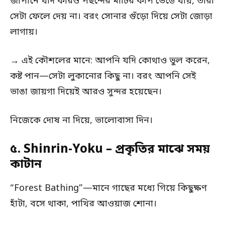
জাপানে যদি কারও পছন্দের মাটির কাপ ভেঙে যায়, তারা
সেটা ফেলে দেয় না। বরং সোনার গুঁড়ো দিয়ে সেটা জোড়া
লাগায়।
→ এই কৌশলের মানে: আপনি যদি কোথাও ভুল করেন,
কষ্ট পান—সেটা লুকানোর কিছু না। বরং আপনি সেই
ভাঙা জায়গা দিয়েই আরও সুন্দর হয়েছেন।
নিজেকে দোষ না দিয়ে, ভালোবাসা দিন।
৫. Shinrin-Yoku – প্রকৃতির মাঝে সময়
কাটান
“Forest Bathing”—মানে গাছের মধ্যে গিয়ে কিছুক্ষণ
হাঁটা, বসে থাকা, পাখির আওয়াজ শোনা।